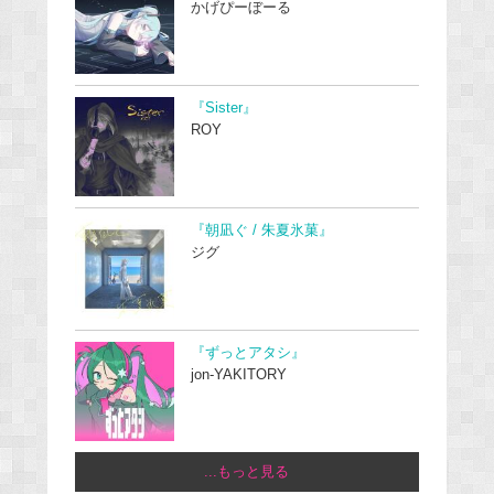
かげぴーぼーる
『Sister』
ROY
『朝凪ぐ / 朱夏氷菓』
ジグ
『ずっとアタシ』
jon-YAKITORY
...もっと見る