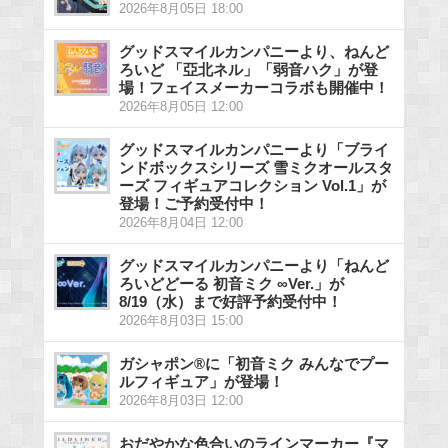
2026年8月05日 18:00
グッドスマイルカンパニーより、ねんど
ろいど 「亞北ネル」「弱音ハク」が登
場！フェイスメーカーコラボも開催中！
2026年8月05日 12:00
グッドスマイルカンパニーより「ブライ
ンドボックスシリーズ 雪ミクオールスタ
ーズ フィギュアコレクション Vol.1」が
登場！ご予約受付中！
2026年8月04日 12:00
グッドスマイルカンパニーより「ねんど
ろいどどーる 初音ミク ∞Ver.」が
8/19（水）まで好評予約受付中！
2026年8月03日 15:00
ガシャポン®に「初音ミク みんなでプー
ルフィギュア」が登場！
2026年8月03日 12:00
おだやかな色合いのラインマーカー『マ