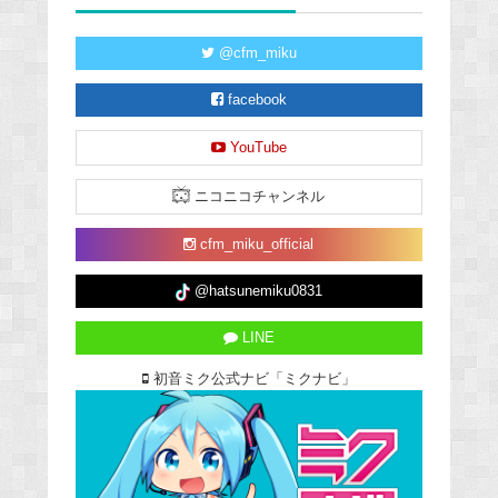
@cfm_miku
facebook
YouTube
ニコニコチャンネル
cfm_miku_official
@hatsunemiku0831
LINE
初音ミク公式ナビ「ミクナビ」