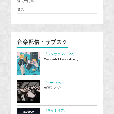
過去の記事
音楽
音楽配信・サブスク
『ワンオポ VOL.22』
Wonderful★opportunity!
『ruminate』
藍宮ことの
『サイネリア』