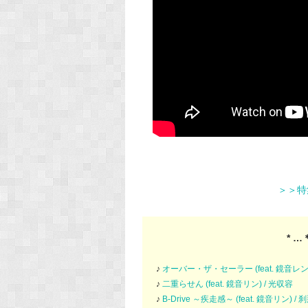
＞＞特
* …
♪
オーバー・ザ・セーラー (feat. 鏡音レン
♪
二重らせん (feat. 鏡音リン) / 光収容
♪
B-Drive ～疾走感～ (feat. 鏡音リン) / 