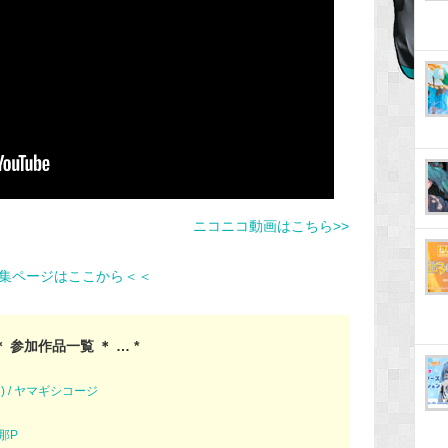
ニコニコ動画はこちら>>
集ページはここから＜＜
＊ 参加作品一覧 ＊ … *
) / ヤマギシコージ
刹那P