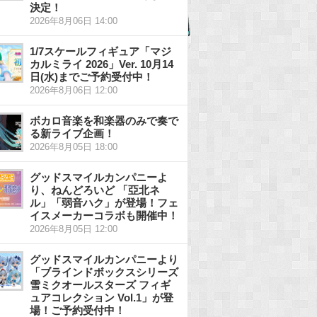
決定！
2026年8月06日 14:00
1/7スケールフィギュア「マジ
カルミライ 2026」Ver. 10月14
日(水)までご予約受付中！
2026年8月06日 12:00
ボカロ音楽を和楽器のみで奏で
る新ライブ企画！
2026年8月05日 18:00
グッドスマイルカンパニーよ
り、ねんどろいど 「亞北ネ
ル」「弱音ハク」が登場！フェ
イスメーカーコラボも開催中！
2026年8月05日 12:00
グッドスマイルカンパニーより
「ブラインドボックスシリーズ
雪ミクオールスターズ フィギ
ュアコレクション Vol.1」が登
場！ご予約受付中！