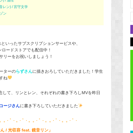
ン) / 油性
音レン) / 宮守文学
オゾン
ube Musicといったサブスクリプションサービスや、
たダウンロードストアでも配信中！
サリーをお祝いしましょう！
ーターの
らずさん
に描きおろしていただきました！学生
すね
aryを記念して、リンとレン、それぞれの書き下ろしMVを昨日
コージさん
に書き下ろしていただきました
。｡・ﾟ・｡・ﾟ・。｡・ﾟ・。｡・ﾟ・。｡・ﾟ・
 / 光収容 feat. 鏡音リン」