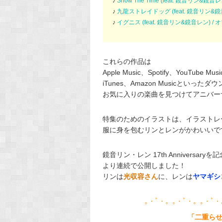
♪
Show The Time (feat. 鏡音リン&鏡音レ
♪
九龍ストレイドッグ (feat. 鏡音リン&鏡
♪
イグニス (feat. 鏡音リン&鏡音レン) / 
これらの作品は
Apple Music、Spotify、YouT
iTunes、Amazon Musicといっ
お気に入りの楽曲を見つけてアニバー
特集のためのイラストは、イラストレ
服に身を包むリンとレンがかわいいで
鏡音リン・レン 17th Annivers
より連続で公開しました！
リンは
光収容さん
に、レンは
ヤマギシ
｡・ﾟ・。｡・ﾟ・。｡・ﾟ・
「二重らせん