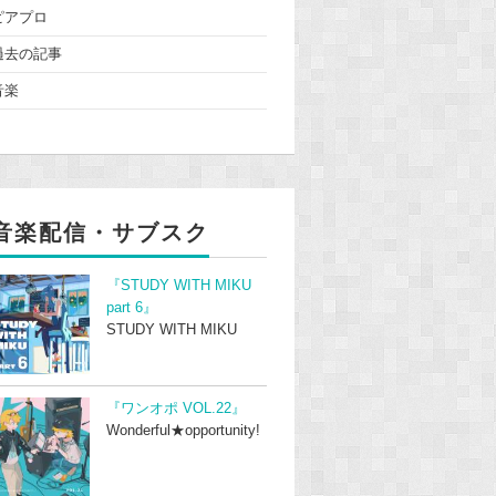
ピアプロ
過去の記事
音楽
音楽配信・サブスク
『STUDY WITH MIKU
part 6』
STUDY WITH MIKU
『ワンオポ VOL.22』
Wonderful★opportunity!