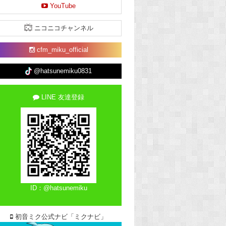
YouTube
ニコニコチャンネル
cfm_miku_official
@hatsunemiku0831
LINE 友達登録
ID：@hatsunemiku
初音ミク公式ナビ「ミクナビ」