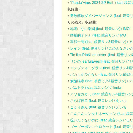
♪
"Panda"virus-2024 SP Edit- (feat.
収録曲）
♪
発散解放ダイバージェンス (feat. 鏡音リン) 
りの残光』収録曲）
♪
地図にない楽園 (feat. 鏡音レン) / IMO
♪
静脈的オトナ (feat. 鏡音リン) / IMO
♪
零和一閃 (feat. 鏡音リン&鏡音レン) /
♪
レイン (feat. 鏡音リン) / ごめんな
♪
Tic-tick Rin&Len cover. (feat. 
♪
リンのTearfulEyes!! (feat. 鏡音リン) 
♪
エンプティ・グラス (feat. 鏡音リン&鏡音レ
♪
バカしかひかない (feat. 鏡音リン&鏡音
♪
炭酸猫水 (feat. 初音ミク&鏡音リン) / 
♪
バニトラ (feat. 鏡音レン) / Tonbi
♪
アワセカガミ (feat. 鏡音リン&鏡音レン)
♪
さらば神童 (feat. 鏡音レン) / えいち
♪
こくりさん (feat. 鏡音リン) / えいち
♪
こんこんコンタミネーション (feat. 鏡音
♪
呪いたくないのに (feat. 鏡音レン) / え
♪
ゴーゴーポンコツロケット (feat. 鏡音リ