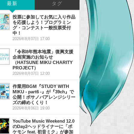
最新
タグ
投票に参加してお気に入り作品
を応援しよう！プログラミン
グ・コンテスト一般投票受付
中！
2026年8月07日 17:00
「令和8年熊本地震」復興支援
企画実施のお知らせ
（HATSUNE MIKU CHARITY
PROJECT）
2026年8月07日 12:00
作業用BGM『STUDY WITH
MIKU - part6 -』が『39ch』で
公開！ボサノバアレンジシリー
ズの締めくくり！
2026年8月06日 19:00
YouTube Music Weekend 12.0
のDay2ヘッドライナーに「ポ
ケモン feat. 初音ミク」が参加