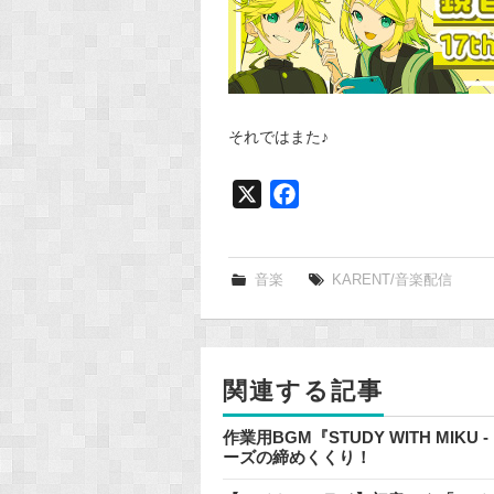
それではまた♪
X
F
a
c
e
音楽
KARENT/音楽配信
b
o
o
関連する記事
k
作業用BGM『STUDY WITH MIKU
ーズの締めくくり！