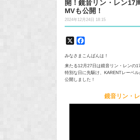
開！鏡音リン・レン17
MVも公開！
2024年12月24日 18:15
X
F
a
みなさまこんばんは！
c
e
来たる12月27日は鏡音リン・レンの
特別な日に先駆け、KARENTレーベ
b
公開しました！
o
o
鏡音リン・レン 1
k