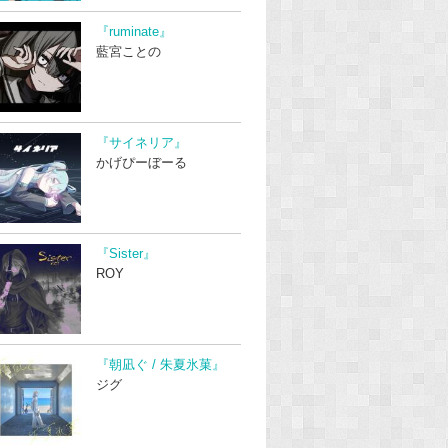
『ruminate』
藍宮ことの
『サイネリア』
かげぴーぼーる
『Sister』
ROY
『朝凪ぐ / 朱夏氷菓』
ジグ