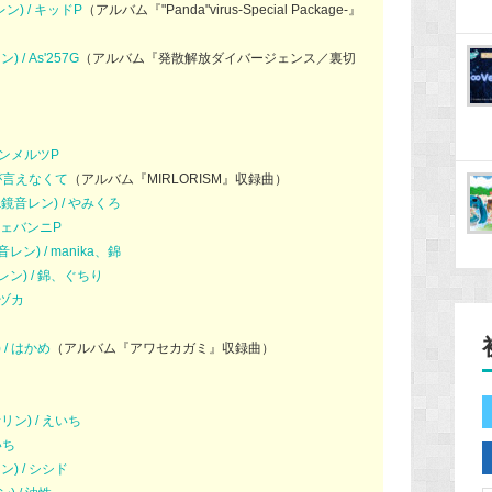
 鏡音レン) / キッドP
（アルバム『"Panda"virus-Special Package-』
/ As'257G
（アルバム『発散解放ダイバージェンス／裏切
 アンメルツP
さいが言えなくて
（アルバム『MIRLORISM』収録曲）
鏡音リン&鏡音レン) / やみくろ
/ ジェバンニP
ン) / manika、錦
レン) / 錦、ぐちり
テヅカ
 / はかめ
（アルバム『アワセカガミ』収録曲）
リン) / えいち
いち
ン) / シシド