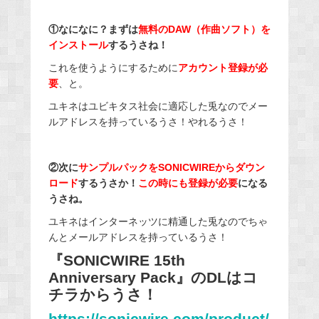
①なになに？まずは
無料のDAW（作曲ソフト）を
インストール
するうさね！
これを使うようにするために
アカウント登録が必
要
、と。
ユキネはユビキタス社会に適応した兎なのでメー
ルアドレスを持っているうさ！やれるうさ！
②次に
サンプルパックをSONICWIREからダウン
ロード
するうさか！
この時にも登録が必要
になる
うさね。
ユキネはインターネッツに精通した兎なのでちゃ
んとメールアドレスを持っているうさ！
『SONICWIRE 15th
Anniversary Pack』のDLはコ
チラからうさ！
https://sonicwire.com/product/