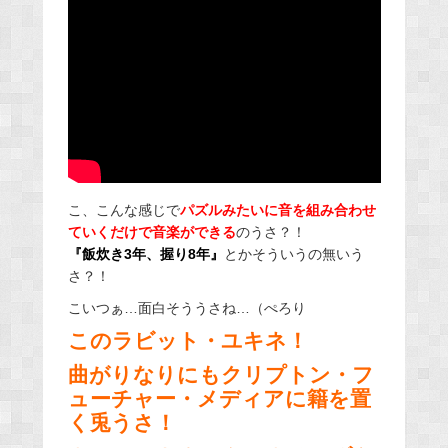
こ、こんな感じで
パズルみたいに音を組み合わせ
ていくだけで音楽ができる
のうさ？！
『飯炊き3年、握り8年』
とかそういうの無いう
さ？！
こいつぁ…面白そううさね…（ぺろり
このラビット・ユキネ！
曲がりなりにもクリプトン・フ
ューチャー・メディアに籍を置
く兎うさ！