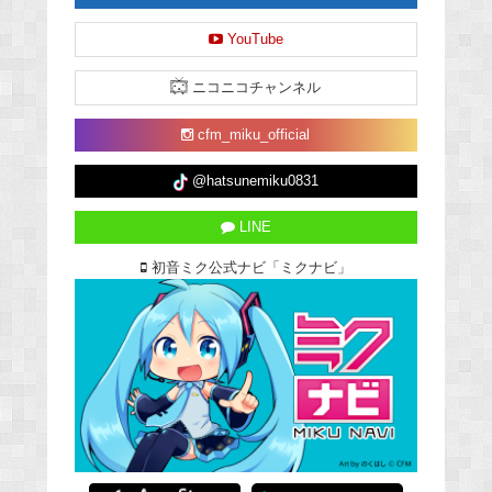
YouTube
ニコニコチャンネル
cfm_miku_official
@hatsunemiku0831
LINE
初音ミク公式ナビ「ミクナビ」