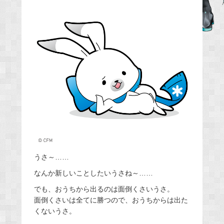
e
b
o
o
k
うさ～……
なんか新しいことしたいうさね～……
でも、おうちから出るのは面倒くさいうさ。
面倒くさいは全てに勝つので、おうちからは出た
くないうさ。