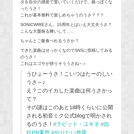
タを自分の感覚で置いていくだけで、曲っぽくな
ったうさ！
これが基本無料で楽しめちゃうのうさ？？？
SONICWIREさん、15周年とはいえ大丈夫うさ？
こんな大盤振る舞いして……
ちゃんとご飯食べれるうさか？
できた楽曲はせっかくなのでSNSに投稿してみる
のうさ！
これはエゴサが捗りそううさね～♪
うひょーうさ！こいつはたーのしい
うさ～♪
え？このイカした楽曲は何うさかっ
て？
その謎はこのあと18時くらいに公開
される初音ミク公式blogで明かされ
るのうさ！
#ラビット・ユキネ
#自
社PR案件
#やりたい放題