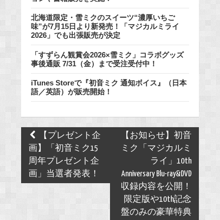
北海道限定・雪ミクのスイーツ“濃厚いちご
味”が7月15日より新発売！「マジカルミライ
2026」でも出張販売が決定
「すずらん観賞会2026×雪ミク」コラボグッズ
事後通販 7/31（金）まで受注受付中！
iTunes Storeで『初音ミク 通知ボイス』（日本
語／英語）が販売開始！
Post
【プレゼント企
【お知らせ】初音
navigation
画】「初音ミク15
ミク「マジカルミ
周年プレゼント企
ライ」10th
画」当選者発表！
Anniversary Blu-ray&DVD
収録内容を公開！
限定版や10th記念
盤のみの豪華特典