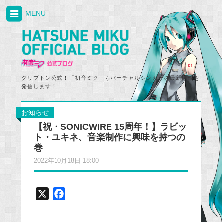
MENU
クリプトン公式！「初音ミク」らバーチャルシンガーの最新情報を
発信します！
お知らせ
【祝・SONICWIRE 15周年！】ラビッ
ト・ユキネ、音楽制作に興味を持つの
巻
2022年10月18日 18:00
X
F
a
c