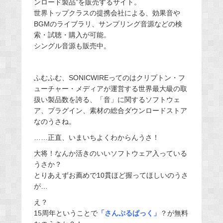
ンロード製品”を販売するサイト。
世界トップクラスの提携会社による、効果音や
BGMのライブラリ、サンプリング音源などの検
索・試聴・購入が可能。
シングル音源も販売中。
ふむふむ、SONICWIREってのはクリプトン・フ
ューチャー・メディアが運営する世界最大級の取
扱い製品数を誇る、「音」に関するソフトウェ
ア、プラグイン、素材の総合ダウンロードストア
なのうさね。
……正直、いまいちよくわからんうさ！
大将！なんか活きのいいソフトウェア入っている
うさか？
とりあえずお薦めで10貫ほど握ってほしいのうさ
が…
え？
15周年ということで
「さんぷるぱっく」
？が無料