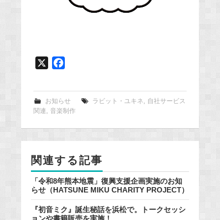
X
F
a
c
e
お知らせ
ラビット・ユキネ
,
自社サービス
関連
,
音楽制作
b
o
o
k
関連する記事
「令和8年熊本地震」復興支援企画実施のお知
らせ（HATSUNE MIKU CHARITY PROJECT）
『初音ミク』誕生秘話を浜松で。トークセッシ
ョンや書籍販売を実施！