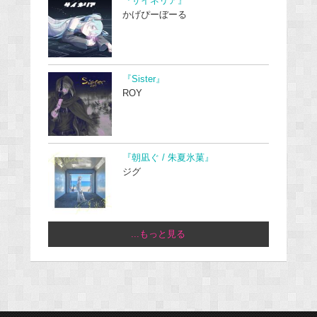
『サイネリア』
かげぴーぼーる
『Sister』
ROY
『朝凪ぐ / 朱夏氷菓』
ジグ
...もっと見る