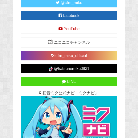
@cfm_miku
facebook
YouTube
ニコニコチャンネル
cfm_miku_official
@hatsunemiku0831
LINE
初音ミク公式ナビ「ミクナビ」