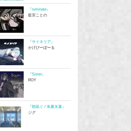
『ruminate』
藍宮ことの
『サイネリア』
かげぴーぼーる
『Sister』
ROY
『朝凪ぐ / 朱夏氷菓』
ジグ