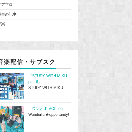
ピアプロ
過去の記事
音楽
音楽配信・サブスク
『STUDY WITH MIKU
part 6』
STUDY WITH MIKU
『ワンオポ VOL.22』
Wonderful★opportunity!