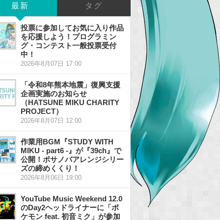
最新
タグ
投票に参加してお気に入り作品
を応援しよう！プログラミン
グ・コンテスト一般投票受付
中！
2026年8月07日 17:00
「令和8年熊本地震」復興支援
企画実施のお知らせ
（HATSUNE MIKU CHARITY
PROJECT）
2026年8月07日 12:00
作業用BGM『STUDY WITH
MIKU - part6 -』が『39ch』で
公開！ボサノバアレンジシリー
ズの締めくくり！
2026年8月06日 19:00
YouTube Music Weekend 12.0
のDay2ヘッドライナーに「ポ
ケモン feat. 初音ミク」が参加