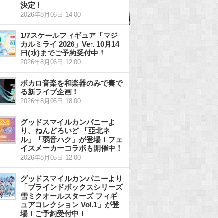
決定！
2026年8月06日 14:00
1/7スケールフィギュア「マジ
カルミライ 2026」Ver. 10月14
日(水)までご予約受付中！
2026年8月06日 12:00
ボカロ音楽を和楽器のみで奏で
る新ライブ企画！
2026年8月05日 18:00
グッドスマイルカンパニーよ
り、ねんどろいど 「亞北ネ
ル」「弱音ハク」が登場！フェ
イスメーカーコラボも開催中！
2026年8月05日 12:00
グッドスマイルカンパニーより
「ブラインドボックスシリーズ
雪ミクオールスターズ フィギ
ュアコレクション Vol.1」が登
場！ご予約受付中！