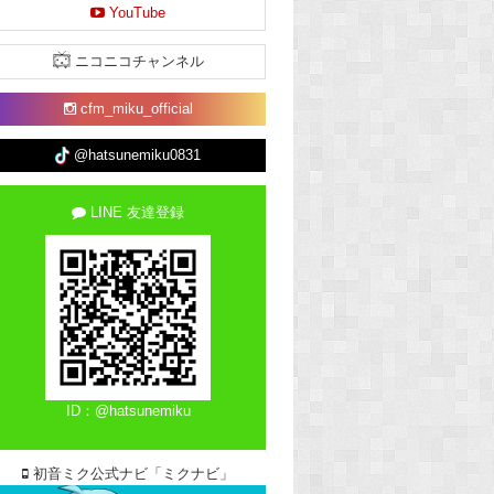
YouTube
ニコニコチャンネル
cfm_miku_official
@hatsunemiku0831
LINE 友達登録
ID：@hatsunemiku
初音ミク公式ナビ「ミクナビ」