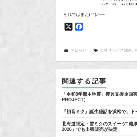
それではまた(^^)/~~~
X
F
a
c
e
お知らせ
自社サービス関連
,
b
o
o
関連する記事
k
「令和8年熊本地震」復興支援企画実施のお
PROJECT）
『初音ミク』誕生秘話を浜松で。ト
北海道限定・雪ミクのスイーツ“濃厚
2026」でも出張販売が決定