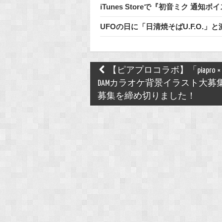
iTunes Storeで『初音ミク 
UFOの日に「日清焼そばU.F.O.
Post
【ピアプロコラボ】「piapro × L
navigation
DAMカラオケ背景イラスト大募
募集を締め切りました！