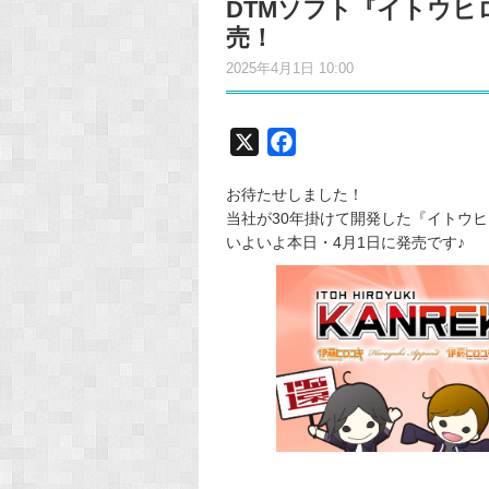
DTMソフト『イトウ
売！
2025年4月1日 10:00
X
F
a
お待たせしました！
c
当社が30年掛けて開発した『イトウ
e
いよいよ本日・4月1日に発売です♪
b
o
o
k