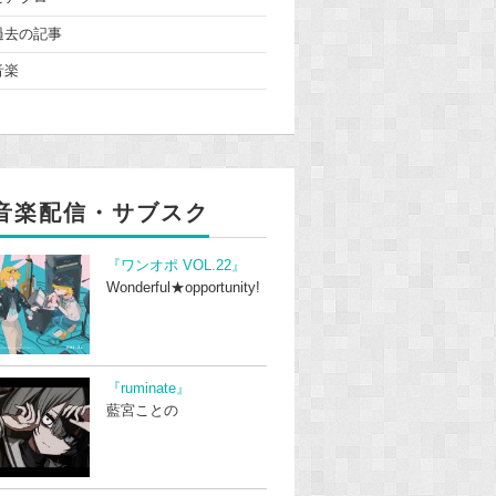
過去の記事
音楽
音楽配信・サブスク
『ワンオポ VOL.22』
Wonderful★opportunity!
『ruminate』
藍宮ことの