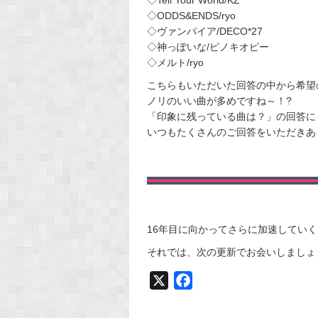
◇ODDS&ENDS/ryo
◇ヴァンパイア/DECO*27
◇神っぽいな/ピノキオピー
◇メルト/ryo
こちらもいただいた回答の中から希望
ノリのいい曲が多めですね～！?
「印象に残っている曲は？」の回答に
いつもたくさんのご回答をいただきあ
16年目に向かってさらに加速してい
それでは、次の更新でお会いしましょ
X
F
a
c