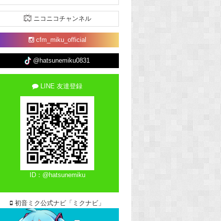
ニコニコチャンネル
cfm_miku_official
@hatsunemiku0831
LINE 友達登録
ID：@hatsunemiku
初音ミク公式ナビ「ミクナビ」