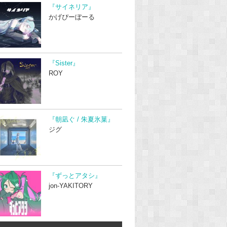
『サイネリア』
かげぴーぼーる
『Sister』
ROY
『朝凪ぐ / 朱夏氷菓』
ジグ
『ずっとアタシ』
jon-YAKITORY