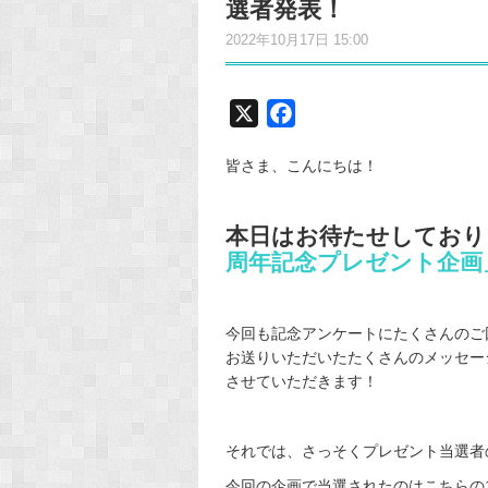
選者発表！
2022年10月17日 15:00
X
F
a
皆さま、こんにちは！
c
e
b
本日はお待たせしており
o
周年記念プレゼント企画
o
k
今回も記念アンケートにたくさんのご
お送りいただいたたくさんのメッセー
させていただきます！
それでは、さっそくプレゼント当選者
今回の企画で当選されたのはこちらの