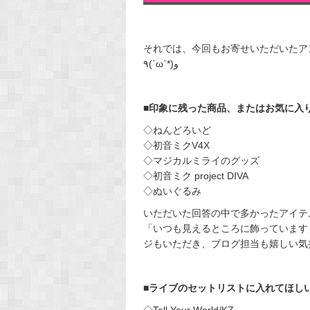
それでは、今回もお寄せいただいたア
٩(ˊωˋ*)و
■印象に残った商品、またはお気に入
◇ねんどろいど
◇初音ミクV4X
◇マジカルミライのグッズ
◇初音ミク project DIVA
◇ぬいぐるみ
いただいた回答の中で多かったアイテ
「いつも見えるところに飾っています
ジもいただき、ブログ担当も嬉しい気持ちで
■ライブのセットリストに入れてほし
◇Tell Your World/KZ