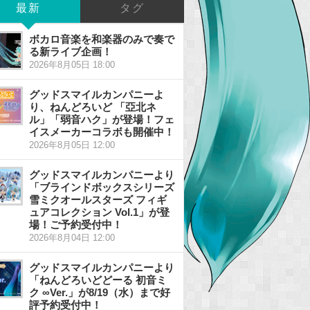
最新
タグ
ボカロ音楽を和楽器のみで奏で
る新ライブ企画！
2026年8月05日 18:00
グッドスマイルカンパニーよ
り、ねんどろいど 「亞北ネ
ル」「弱音ハク」が登場！フェ
イスメーカーコラボも開催中！
2026年8月05日 12:00
グッドスマイルカンパニーより
「ブラインドボックスシリーズ
雪ミクオールスターズ フィギ
ュアコレクション Vol.1」が登
場！ご予約受付中！
2026年8月04日 12:00
グッドスマイルカンパニーより
「ねんどろいどどーる 初音ミ
ク ∞Ver.」が8/19（水）まで好
評予約受付中！