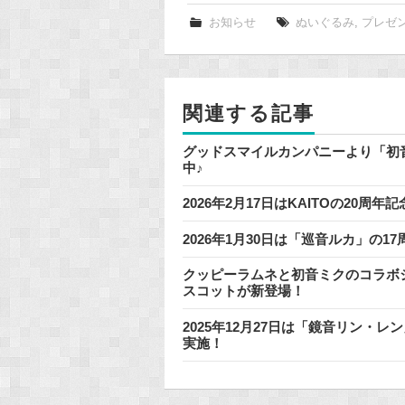
e
お知らせ
ぬいぐるみ
,
プレゼ
b
o
o
関連する記事
k
グッドスマイルカンパニーより「初
中♪
2026年2月17日はKAITOの20
2026年1月30日は「巡音ルカ」の
クッピーラムネと初音ミクのコラボシ
スコットが新登場！
2025年12月27日は「鏡音リン・
実施！