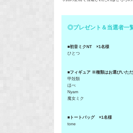
◎プレゼント＆当選者一
■初音ミクNT ×1名様
ひとつ
■フィギュア ※種類はお選びいただ
甲殻類
ほべ
Nyam
魔女ミク
■トートバッグ ×1名様
tone