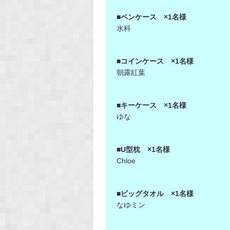
■ペンケース ×1名様
水科
■コインケース ×1名様
朝露紅葉
■キーケース ×1名様
ゆな
■U型枕 ×1名様
Chloe
■ビッグタオル ×1名様
なゆミン