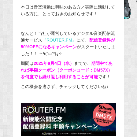
e
本日は音楽活動に興味のある方／実際に活動して
いる方に、とっておきのお知らせです！
b
o
o
なんと！当社が運営しているデジタル音楽配信流
k
通サービス
『
ROUTER.FM
』
にて、
配信登録料が
50%OFFになるキャンペーン
がスタートいたしま
した！！ ✧٩(ˊωˋ*)و✧
期間は
2025年6月4日（水）
までで、
期間中であ
れば半額クーポン（クーポンコード：DM57X）
を何度でも繰り返し利用することが可能
です！
この機会を逃さず、チェックしてくださいね♪