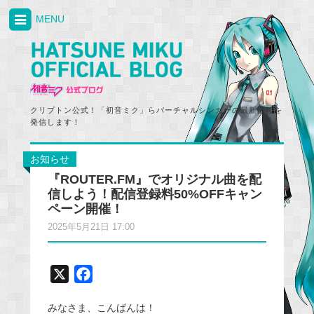
MENU
クリプトン公式！「初音ミク」らバーチャルシンガーの最新情報を
発信します！
お知らせ
『ROUTER.FM』でオリジナル曲を配
信しよう！配信登録料50%OFFキャン
ペーン開催！
2025年5月21日 17:00
X
F
a
みなさま、こんばんは！
c