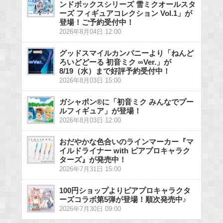
ンドボックスシリーズ 雪ミクオールスタ
ーズ フィギュアコレクション Vol.1」が
登場！ご予約受付中！
2026年8月04日 12:00
グッドスマイルカンパニーより「ねんど
ろいどどーる 初音ミク ∞Ver.」が
8/19（水）まで好評予約受付中！
2026年8月03日 15:00
ガシャポン®に「初音ミク みんなでプー
ルフィギュア」が登場！
2026年8月03日 12:00
おだやかな色合いのラインマーカー『マ
イルドライナー with ピアプロキャラク
ターズ』が発売中！
2026年7月31日 15:00
100円ショップよりピアプロキャラクタ
ーズコラボ第5弾が登場！順次発売中♪
2026年7月30日 09:00