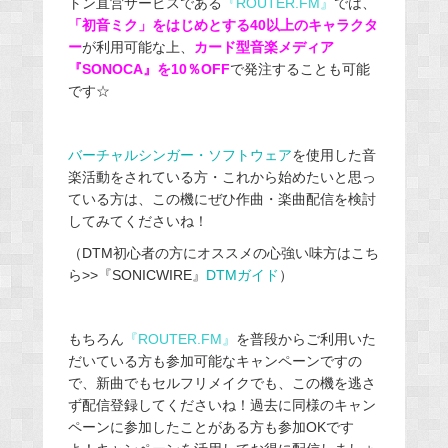
トン直営サービスである
『
ROUTER.FM
』
では、
「初音ミク」をはじめとする40以上のキャラクタ
ー
が利用可能な上、
カード型音楽メディア
『SONOCA』を10％OFF
で発注することも可能
です☆
バーチャルシンガー・ソフトウェア
を使用した音
楽活動をされている方・これから始めたいと思っ
ている方は、この機にぜひ作曲・楽曲配信を検討
してみてくださいね！
（DTM初心者の方にオススメの心強い味方はこち
ら>>『SONICWIRE』
DTMガイド
）
もちろん
『
ROUTER.FM
』
を普段からご利用いた
だいている方も参加可能なキャンペーンですの
で、新曲でもセルフリメイクでも、この機を逃さ
ず配信登録してくださいね！過去に同様のキャン
ペーンに参加したことがある方も参加OKです