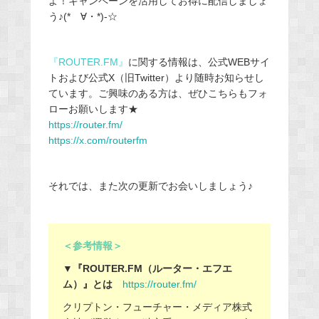
よ！キャンペーンを活用してお得に配信しましょ
う♪(*ゝ∀・*)-☆
『
ROUTER.FM
』
に関する情報は、公式WEBサイ
トおよび公式X（旧Twitter）より随時お知らせし
ています。ご興味のある方は、ぜひこちらもフォ
ローお願いします★
https://router.fm/
https://x.com/routerfm
それでは、また次の更新でお会いしましょう♪
＜参考情報＞
▼『ROUTER.FM（ルーター・エフエ
ム）』とは
https://router.fm/
クリプトン・フューチャー・メディア株式