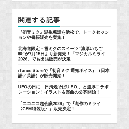
o
o
関連する記事
k
『初音ミク』誕生秘話を浜松で。トークセッシ
ョンや書籍販売を実施！
北海道限定・雪ミクのスイーツ“濃厚いちご
味”が7月15日より新発売！「マジカルミライ
2026」でも出張販売が決定
iTunes Storeで『初音ミク 通知ボイス』（日本
語／英語）が販売開始！
UFOの日に「日清焼そばU.F.O.」と濃厚コラボ
レーション！イラスト＆楽曲の公募開始！
「ニコニコ超会議2026」で『創作のミライ
〈CFM特装版〉』販売決定！