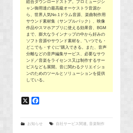
総合ダウンロードストア。プロミュージシ
ャン御用達の最高級オーケストラ音源か
ら、世界人気No.1ドラム音源、楽曲制作用
サウンド素材集（サンプルパック）、映像
作品やスマホアプリに使える効果音、BGM
まで、膨大なラインナップの中から好みの
ソフト音源やサウンド素材を、”いつでも・
どこでも・すぐに”購入できる。また、音声
分離などの音声編集サービス、必要なサウ
ンド／音楽をライセンス又は制作するサー
ビスなども展開。音に関わるクリエイショ
ンのためのツールとソリューションを提供
している。
X
F
a
c
e
お知らせ
自社サービス関連
,
音楽制作
b