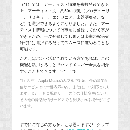
（*1）では、アーティスト情報を複数登録できる
上、アーティスト別に約50の役割（プロデューサ
ー、リミキサー、エンジニア、楽器演奏者、な
ど）を選択できるようになりました。また、アー
ティスト情報については事前に登録しておく事が
できるため、一度登録してしまえば楽曲の配信登
録時には選択するだけでスムーズに進めることも
可能です。
たとえばバンド活動されている方であれば、この
機能を活用することでバンドメンバー全員を紹介
することもできます♪╰(*´︶`*)╯
*1）現在、Apple Musicのみフルで対応、他の音楽配
信サービスでは一部表示のみ、または、非対応となり
ます。また、音楽配信サービス側の仕様変更により、
その他の音楽配信サービスでも反映される場合がござ
います。
すでにご存じの方も多いとは思いますが、クリプ