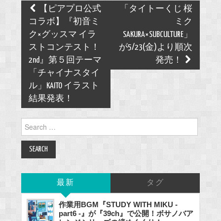
Post
【ピアプロ公式
「タイトーくじ 桜
navigation
コラボ】『初音ミ
ミク
ク×グッスマ イラ
SAKURA×SUBCULTURE」
ストコンテスト！
が5/23(金)より順次
2nd』第５回テーマ
発売！
「チャイナスタイ
ル」KAITO イラスト
結果発表！
Search
for:
最新
タグ
作業用BGM『STUDY WITH MIKU -
part6 -』が『39ch』で公開！ボサノバア