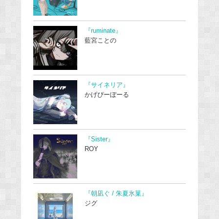
『ruminate』
藍宮ことの
『サイネリア』
かげぴーぼーる
『Sister』
ROY
『朝凪ぐ / 朱夏氷菓』
ジグ