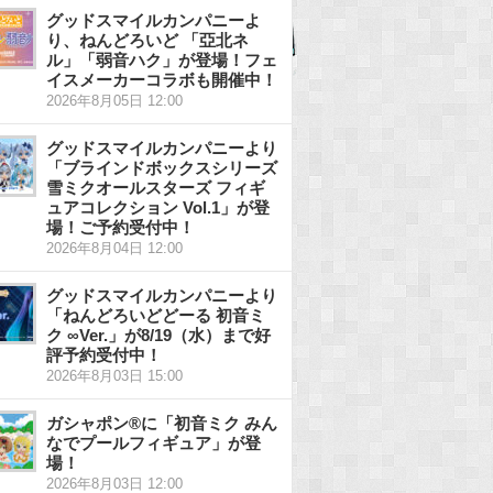
グッドスマイルカンパニーよ
り、ねんどろいど 「亞北ネ
ル」「弱音ハク」が登場！フェ
イスメーカーコラボも開催中！
2026年8月05日 12:00
グッドスマイルカンパニーより
「ブラインドボックスシリーズ
雪ミクオールスターズ フィギ
ュアコレクション Vol.1」が登
場！ご予約受付中！
2026年8月04日 12:00
グッドスマイルカンパニーより
「ねんどろいどどーる 初音ミ
ク ∞Ver.」が8/19（水）まで好
評予約受付中！
2026年8月03日 15:00
ガシャポン®に「初音ミク みん
なでプールフィギュア」が登
場！
2026年8月03日 12:00