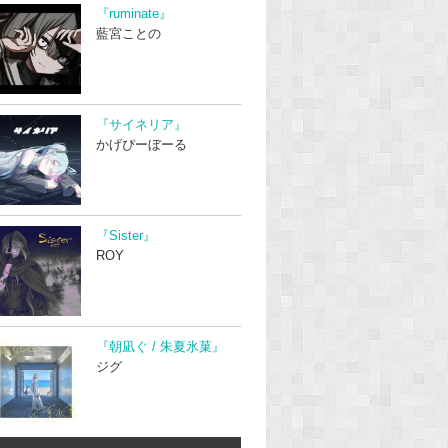
『ruminate』
藍宮ことの
『サイネリア』
かげぴーぼーる
『Sister』
ROY
『朝凪ぐ / 朱夏氷菓』
ジグ