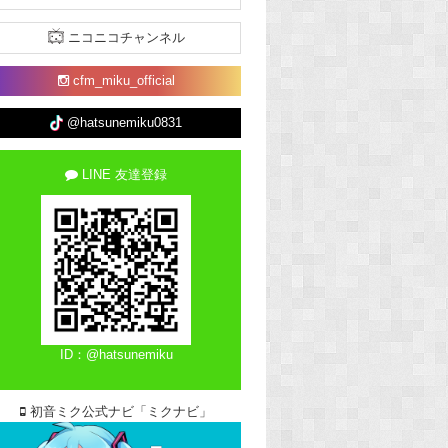
ニコニコチャンネル
cfm_miku_official
@hatsunemiku0831
LINE 友達登録
ID：@hatsunemiku
初音ミク公式ナビ「ミクナビ」