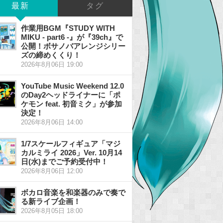
最新
タグ
作業用BGM『STUDY WITH
MIKU - part6 -』が『39ch』で
公開！ボサノバアレンジシリー
ズの締めくくり！
2026年8月06日 19:00
YouTube Music Weekend 12.0
のDay2ヘッドライナーに「ポ
ケモン feat. 初音ミク」が参加
決定！
2026年8月06日 14:00
1/7スケールフィギュア「マジ
カルミライ 2026」Ver. 10月14
日(水)までご予約受付中！
2026年8月06日 12:00
ボカロ音楽を和楽器のみで奏で
る新ライブ企画！
2026年8月05日 18:00