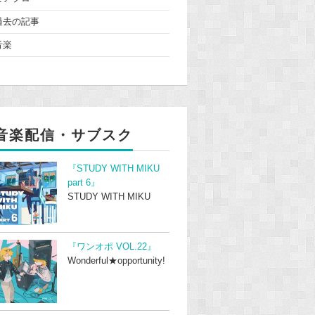
過去の記事
音楽
音楽配信・サブスク
『STUDY WITH MIKU
part 6』
STUDY WITH MIKU
『ワンオポ VOL.22』
Wonderful★opportunity!