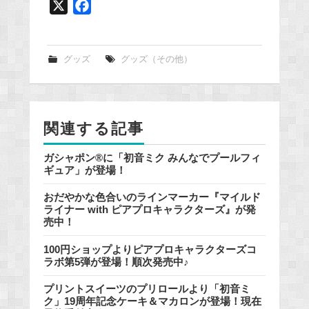
X
F
a
c
e
グッズ
グッズ（その他）
b
o
o
関連する記事
k
ガシャポン®に「初音ミク みんなでプールフィ
ギュア」が登場！
おだやかな色合いのラインマーカー『マイルド
ライナー with ピアプロキャラクターズ』が発
売中！
100円ショップよりピアプロキャラクターズコ
ラボ第5弾が登場！順次発売中♪
プリントスイーツのプリロールより「初音ミ
ク」19周年記念ケーキ＆マカロンが登場！現在