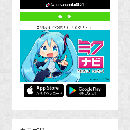
@hatsunemiku0831
LINE
初音ミク公式ナビ「ミクナビ」