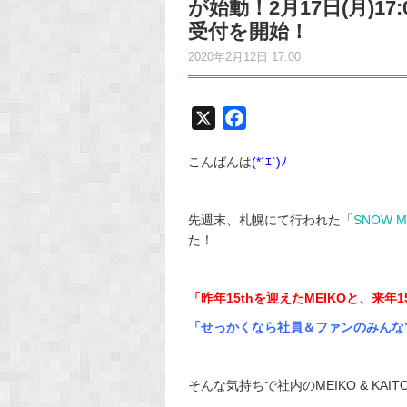
が始動！2月17日(月)
受付を開始！
2020年2月12日 17:00
X
F
a
こんばんは
(*´ｴ`)ﾉ
c
e
b
先週末、札幌にて行われた「
SNOW MI
o
た！
o
k
「昨年15thを迎えたMEIKOと、来年
「せっかくなら社員＆ファンのみんな
そんな気持ちで社内のMEIKO & KA