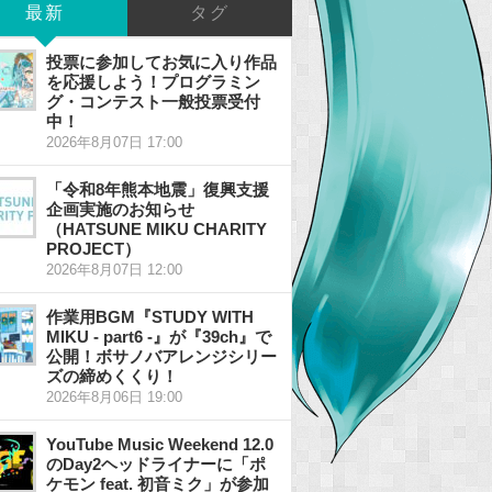
最新
タグ
投票に参加してお気に入り作品
を応援しよう！プログラミン
グ・コンテスト一般投票受付
中！
2026年8月07日 17:00
「令和8年熊本地震」復興支援
企画実施のお知らせ
（HATSUNE MIKU CHARITY
PROJECT）
2026年8月07日 12:00
作業用BGM『STUDY WITH
MIKU - part6 -』が『39ch』で
公開！ボサノバアレンジシリー
ズの締めくくり！
2026年8月06日 19:00
YouTube Music Weekend 12.0
のDay2ヘッドライナーに「ポ
ケモン feat. 初音ミク」が参加