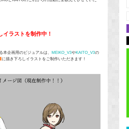
しイラストを制作中！
る本企画用のビジュアルは、
MEIKO_V3
や
KAITO_V3
の
様
に描き下ろしイラストをご制作いただきます！