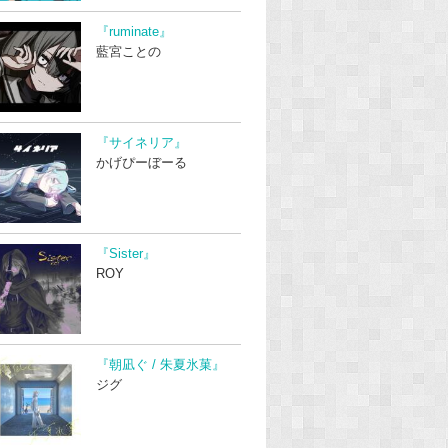
『ruminate』
藍宮ことの
『サイネリア』
かげぴーぼーる
『Sister』
ROY
『朝凪ぐ / 朱夏氷菓』
ジグ