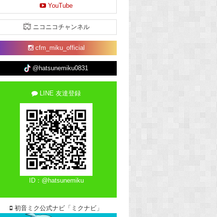
YouTube
ニコニコチャンネル
cfm_miku_official
@hatsunemiku0831
LINE 友達登録
ID：@hatsunemiku
初音ミク公式ナビ「ミクナビ」