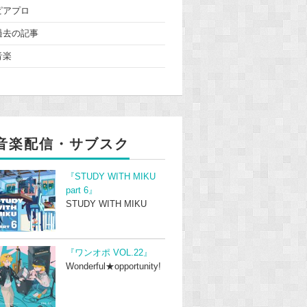
ピアプロ
過去の記事
音楽
音楽配信・サブスク
『STUDY WITH MIKU
part 6』
STUDY WITH MIKU
『ワンオポ VOL.22』
Wonderful★opportunity!