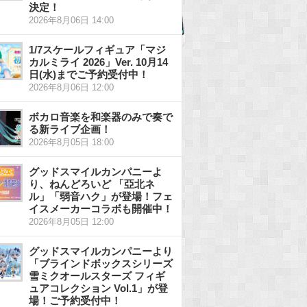
決定！
2026年8月06日 14:00
1/7スケールフィギュア「マジ
カルミライ 2026」Ver. 10月14
日(水)までご予約受付中！
2026年8月06日 12:00
ボカロ音楽を和楽器のみで奏で
る新ライブ企画！
2026年8月05日 18:00
グッドスマイルカンパニーよ
り、ねんどろいど 「亞北ネ
ル」「弱音ハク」が登場！フェ
イスメーカーコラボも開催中！
2026年8月05日 12:00
グッドスマイルカンパニーより
「ブラインドボックスシリーズ
雪ミクオールスターズ フィギ
ュアコレクション Vol.1」が登
場！ご予約受付中！