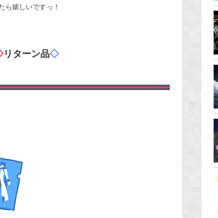
たら嬉しいですっ！
◇
リターン品
◇