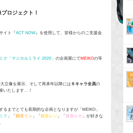
大立像プロジェクト！
サイト『
ACT NOW
』を使用して、皆様からのご支援金
ミク「マジカルミライ 2020」
の企画展にて
MEIKO
の等
身大立像を展示、そして再来年以降には
６キャラ全員
の
束いたします…！
するまでとても長期的な企画となりますが「MEIKO」
ミク
」「
鏡音リン
」「
鏡音
レン
」「
巡音ルカ
」が好きな
。