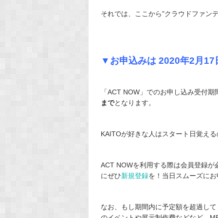
それでは、ここから"クラウドファン
▼お申込みは
2020年2月1
「ACT NOW」でのお申し込み受付期
まで
となります。
KAITOが好きな人はスタート日覚え
ACT NOWを利用する際は会員登録
にぜひ
新規登録
を！当日スムーズにお
なお、もし期間内に予定額を超過して
のイベントや展示制作費などなど…ME