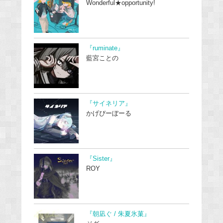
Wonderful★opportunity!
『ruminate』
藍宮ことの
『サイネリア』
かげぴーぼーる
『Sister』
ROY
『朝凪ぐ / 朱夏氷菓』