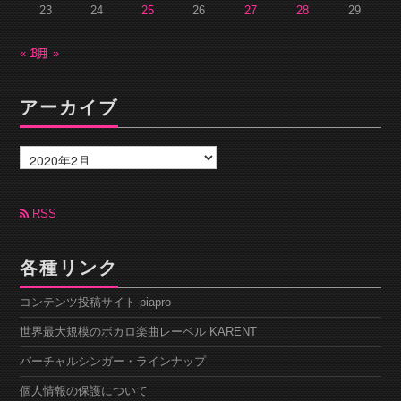
23
24
25
26
27
28
29
« 1月
3月 »
アーカイブ
ア
ー
カ
イ
ブ
RSS
各種リンク
コンテンツ投稿サイト piapro
世界最大規模のボカロ楽曲レーベル KARENT
バーチャルシンガー・ラインナップ
個人情報の保護について