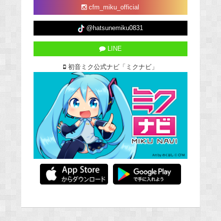
cfm_miku_official
@hatsunemiku0831
LINE
初音ミク公式ナビ「ミクナビ」