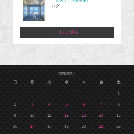
『朝凪ぐ / 朱夏氷菓』
ジグ
...もっと見る
2020年2月
日
月
火
水
木
金
土
1
2
3
4
5
6
7
8
9
10
11
12
13
14
15
16
17
18
19
20
21
22