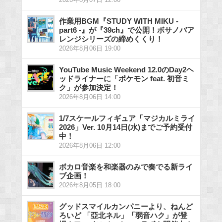
作業用BGM『STUDY WITH MIKU -
part6 -』が『39ch』で公開！ボサノバア
レンジシリーズの締めくくり！
2026年8月06日 19:00
YouTube Music Weekend 12.0のDay2ヘ
ッドライナーに「ポケモン feat. 初音ミ
ク」が参加決定！
2026年8月06日 14:00
1/7スケールフィギュア「マジカルミライ
2026」Ver. 10月14日(水)までご予約受付
中！
2026年8月06日 12:00
ボカロ音楽を和楽器のみで奏でる新ライ
ブ企画！
2026年8月05日 18:00
グッドスマイルカンパニーより、ねんど
ろいど 「亞北ネル」「弱音ハク」が登