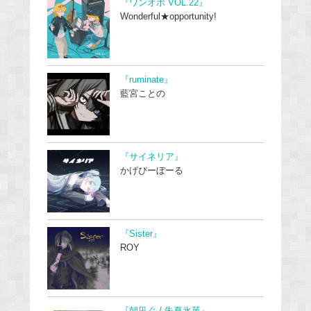
『ワンオポ VOL.22』
Wonderful★opportunity!
『ruminate』
藍宮ことの
『サイネリア』
かげぴーぼーる
『Sister』
ROY