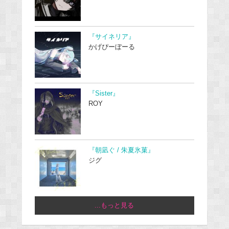
『サイネリア』
かげぴーぼーる
『Sister』
ROY
『朝凪ぐ / 朱夏氷菓』
ジグ
...もっと見る