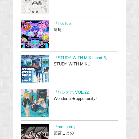
『Hot Ice』
沫尾
『STUDY WITH MIKU part 6』
STUDY WITH MIKU
『ワンオポ VOL.22』
Wonderful★opportunity!
『ruminate』
藍宮ことの