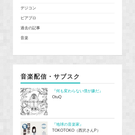
デジコン
ピアプロ
過去の記事
音楽
音楽配信・サブスク
『何も変わらない僕が嫌だ』
OtuQ
『地球の音楽家』
TOKOTOKO（西沢さんP）