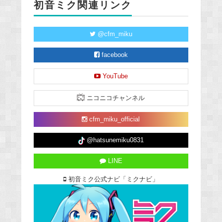
初音ミク関連リンク
@cfm_miku
facebook
YouTube
ニコニコチャンネル
cfm_miku_official
@hatsunemiku0831
LINE
初音ミク公式ナビ「ミクナビ」