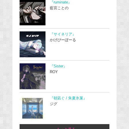
『ruminate』
藍宮ことの
『サイネリア』
かげぴーぼーる
『Sister』
ROY
『朝凪ぐ / 朱夏氷菓』
ジグ