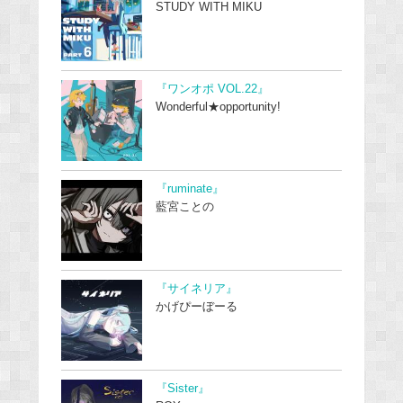
STUDY WITH MIKU
『ワンオポ VOL.22』
Wonderful★opportunity!
『ruminate』
藍宮ことの
『サイネリア』
かげぴーぼーる
『Sister』