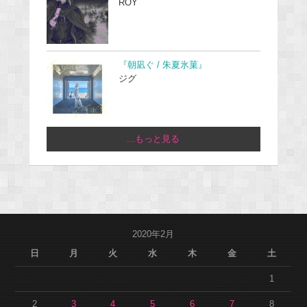
ROY
『朝凪ぐ / 朱夏氷菓』
ジグ
...もっと見る
2020年2月
日
月
火
水
木
金
土
1
2
3
4
5
6
7
8