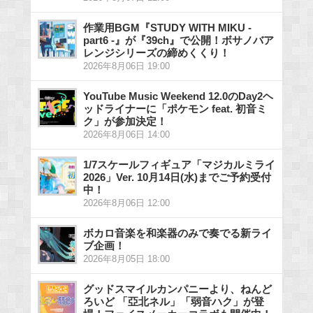
作業用BGM『STUDY WITH MIKU -
part6 -』が『39ch』で公開！ボサノバア
レンジシリーズの締めくくり！
2026年8月06日 19:00
YouTube Music Weekend 12.0のDay2ヘ
ッドライナーに「ポケモン feat. 初音ミ
ク」が参加決定！
2026年8月06日 14:00
1/7スケールフィギュア「マジカルミライ
2026」Ver. 10月14日(水)までご予約受付
中！
2026年8月06日 12:00
ボカロ音楽を和楽器のみで奏でる新ライ
ブ企画！
2026年8月05日 18:00
グッドスマイルカンパニーより、ねんど
ろいど 「亞北ネル」「弱音ハク」が登