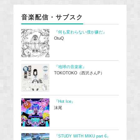
音楽配信・サブスク
『何も変わらない僕が嫌だ』
OtuQ
『地球の音楽家』
TOKOTOKO（西沢さんP）
『Hot Ice』
沫尾
『STUDY WITH MIKU part 6』