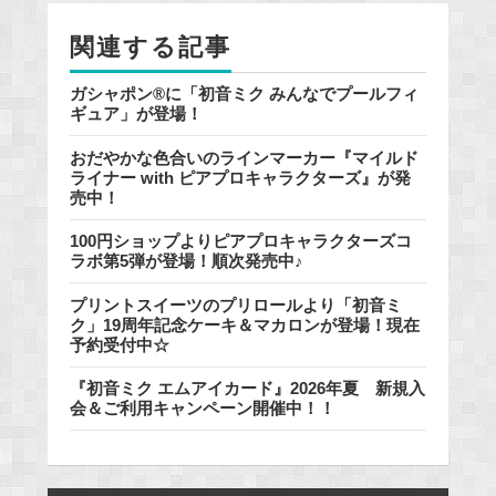
o
関連する記事
k
ガシャポン®に「初音ミク みんなでプールフィ
ギュア」が登場！
おだやかな色合いのラインマーカー『マイルド
ライナー with ピアプロキャラクターズ』が発
売中！
100円ショップよりピアプロキャラクターズコ
ラボ第5弾が登場！順次発売中♪
プリントスイーツのプリロールより「初音ミ
ク」19周年記念ケーキ＆マカロンが登場！現在
予約受付中☆
『初音ミク エムアイカード』2026年夏 新規入
会＆ご利用キャンペーン開催中！！