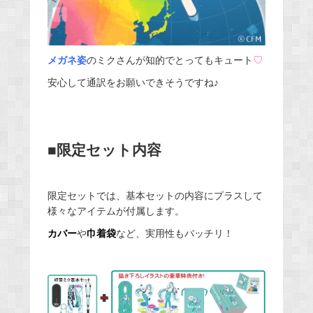
メガネ姿
のミクさんが知的でとってもキュート
♡
安心して通訳をお願いできそうですね♪
■限定セット内容
限定セットでは、基本セットの内容にプラスして
様々なアイテムが付属します。
カバー
や
巾着袋
など、実用性もバッチリ！