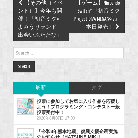
Post
【その他（イベ
【ゲーム】Nintendo
navigation
ント）】今年も開
Switch™『初音ミク
催！「初音ミク×
Project DIVA MEGA39’s』
よみうりランド
本日発売！
出会いふたたび」
Search
for:
最新
タグ
投票に参加してお気に入り作品を応援し
よう！プログラミング・コンテスト一般
投票受付中！
2026年8月07日 17:00
「令和8年熊本地震」復興支援企画実施
のお知らせ（HATSUNE MIKU