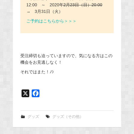
12:00 ～ 2020年
2月23日（日）20:00
→ 3月31日（火）
ご予約はこちらから＞＞＞
受注締切も迫っていますので、気になる方はこの
機会をお見逃しなく！
それではまた！ﾉｼ
X
F
a
c
e
グッズ
グッズ（その他）
b
o