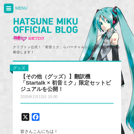
MENU
クリプトン公式！「初音ミク」らバーチャルシンガーの最新情報を
発信します！
グッズ
【その他（グッズ）】翻訳機
「Startalk × 初音ミク」限定セットビ
ジュアルを公開！
2020年2月13日 15:00
X
F
a
皆さんこんにちは！
c