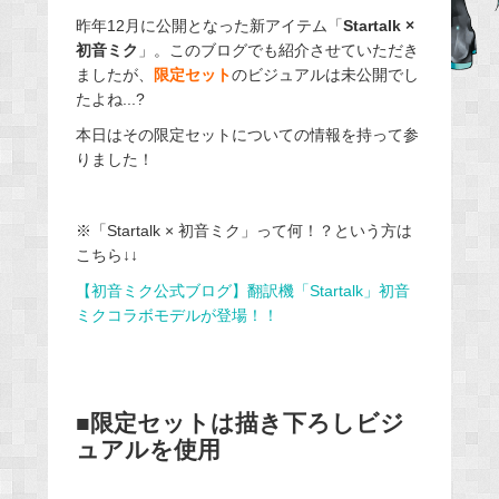
e
昨年12月に公開となった新アイテム「
Startalk ×
初音ミク
」。このブログでも紹介させていただき
b
ましたが、
限定セット
のビジュアルは未公開でし
o
たよね...?
o
本日はその限定セットについての情報を持って参
k
りました！
※「Startalk × 初音ミク」って何！？という方は
こちら↓↓
【初音ミク公式ブログ】翻訳機「Startalk」初音
ミクコラボモデルが登場！！
■限定セットは描き下ろしビジ
ュアルを使用