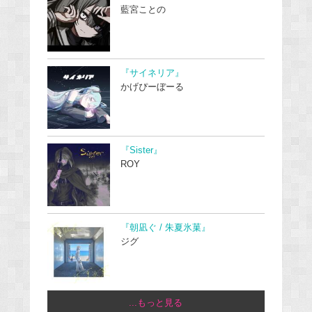
藍宮ことの
『サイネリア』
かげぴーぼーる
『Sister』
ROY
『朝凪ぐ / 朱夏氷菓』
ジグ
...もっと見る