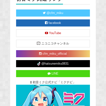
@cfm_miku
facebook
YouTube
ニコニコチャンネル
cfm_miku_official
@hatsunemiku0831
LINE
初音ミク公式ナビ「ミクナビ」