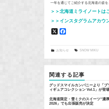
一年を通じてご紹介する北海道の姿を、
＞＞北海道ミライノートは
＞＞インスタグラムアカウ
X
F
a
c
e
お知らせ
SNOW MIKU
b
o
o
関連する記事
k
グッドスマイルカンパニーより「ブラ
ィギュアコレクション Vol.1」が
北海道限定・雪ミクのスイーツ“濃厚
2026」でも出張販売が決定