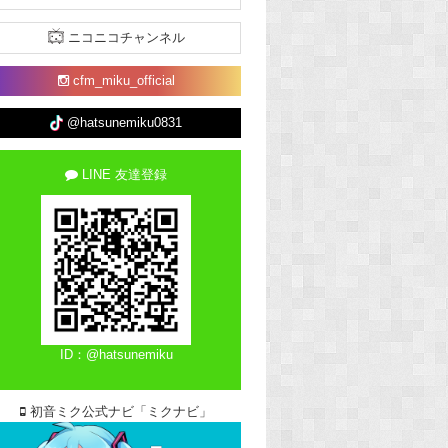
ニコニコチャンネル
cfm_miku_official
@hatsunemiku0831
LINE 友達登録
ID：@hatsunemiku
初音ミク公式ナビ「ミクナビ」