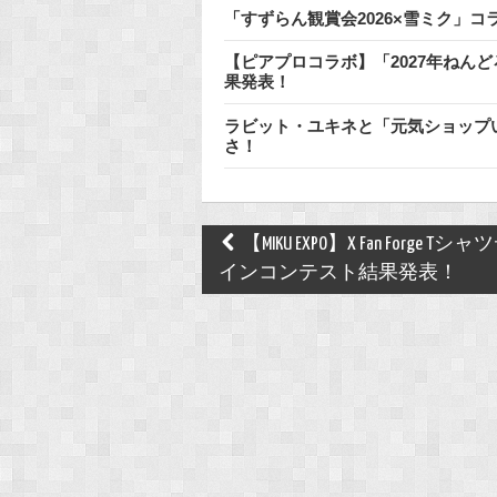
「すずらん観賞会2026×雪ミク」コ
【ピアプロコラボ】「2027年ねん
果発表！
ラビット・ユキネと「元気ショップい
さ！
Post
【MIKU EXPO】X Fan Forge Tシ
navigation
インコンテスト結果発表！