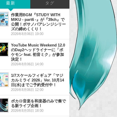
最新
タグ
作業用BGM『STUDY WITH
MIKU - part6 -』が『39ch』で
公開！ボサノバアレンジシリー
ズの締めくくり！
2026年8月06日 19:00
YouTube Music Weekend 12.0
のDay2ヘッドライナーに「ポ
ケモン feat. 初音ミク」が参加
決定！
2026年8月06日 14:00
1/7スケールフィギュア「マジ
カルミライ 2026」Ver. 10月14
日(水)までご予約受付中！
2026年8月06日 12:00
ボカロ音楽を和楽器のみで奏で
る新ライブ企画！
2026年8月05日 18:00