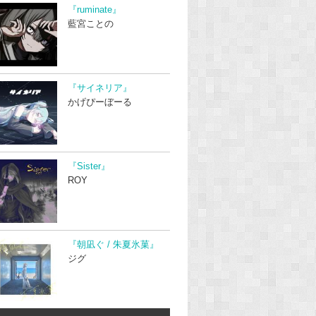
『ruminate』
藍宮ことの
『サイネリア』
かげぴーぼーる
『Sister』
ROY
『朝凪ぐ / 朱夏氷菓』
ジグ