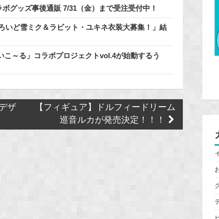
ラボグッズ事後通販 7/31（金）まで受注受付中！
どろいど雪ミク＆ラビット・ユキネ衣装大募集！」結
こ～る」コラボプロジェクトvol.4が始動するう
ャツデザ
【フィギュア】ドルフィードリーム
巡音ルカが発売決定！！！