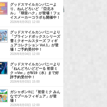
グッドスマイルカンパニーよ
り、ねんどろいど 「亞北ネ
ル」「弱音ハク」が登場！フェ
イスメーカーコラボも開催中！
2026年8月05日 12:00
グッドスマイルカンパニーより
「ブラインドボックスシリーズ
雪ミクオールスターズ フィギ
ュアコレクション Vol.1」が登
場！ご予約受付中！
2026年8月04日 12:00
グッドスマイルカンパニーより
「ねんどろいどどーる 初音ミ
ク ∞Ver.」が8/19（水）まで好
評予約受付中！
2026年8月03日 15:00
ガシャポン®に「初音ミク みん
なでプールフィギュア」が登
場！
2026年8月03日 12:00