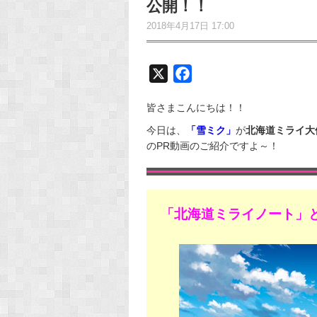
公開！！
2018年4月17日 17:00
X
F
a
皆さまこんにちは！！
c
e
今日は、
「雪ミク」
が
北海道ミライ大
のPR動画のご紹介ですよ～！
b
o
o
k
「北海道ミライノート」