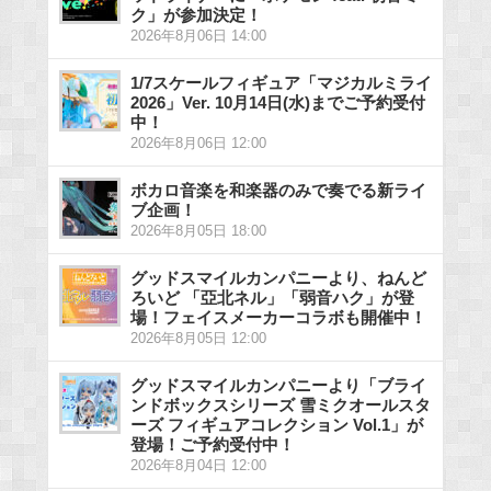
ク」が参加決定！
2026年8月06日 14:00
1/7スケールフィギュア「マジカルミライ
2026」Ver. 10月14日(水)までご予約受付
中！
2026年8月06日 12:00
ボカロ音楽を和楽器のみで奏でる新ライ
ブ企画！
2026年8月05日 18:00
グッドスマイルカンパニーより、ねんど
ろいど 「亞北ネル」「弱音ハク」が登
場！フェイスメーカーコラボも開催中！
2026年8月05日 12:00
グッドスマイルカンパニーより「ブライ
ンドボックスシリーズ 雪ミクオールスタ
ーズ フィギュアコレクション Vol.1」が
登場！ご予約受付中！
2026年8月04日 12:00