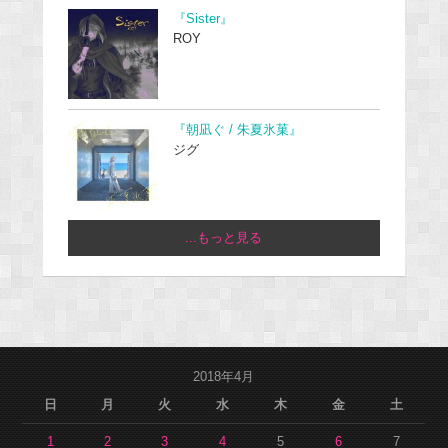
『Sister』
ROY
『朝凪ぐ / 朱夏氷菓』
ジグ
...もっと見る
2018年4月
日
月
火
水
木
金
土
1
2
3
4
5
6
7