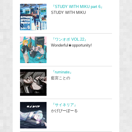
『STUDY WITH MIKU part 6』
STUDY WITH MIKU
『ワンオポ VOL.22』
Wonderful★opportunity!
『ruminate』
藍宮ことの
『サイネリア』
かげぴーぼーる