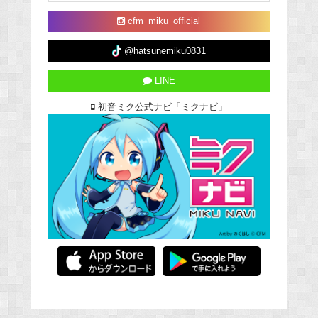
cfm_miku_official
@hatsunemiku0831
LINE
初音ミク公式ナビ「ミクナビ」