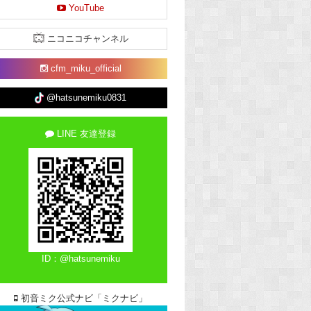
YouTube
ニコニコチャンネル
cfm_miku_official
@hatsunemiku0831
LINE 友達登録
ID：@hatsunemiku
初音ミク公式ナビ「ミクナビ」