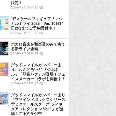
決定！
2026年8月06日 14:00
1/7スケールフィギュア「マジ
カルミライ 2026」Ver. 10月14
日(水)までご予約受付中！
2026年8月06日 12:00
ボカロ音楽を和楽器のみで奏で
る新ライブ企画！
2026年8月05日 18:00
グッドスマイルカンパニーよ
り、ねんどろいど 「亞北ネ
ル」「弱音ハク」が登場！フェ
イスメーカーコラボも開催中！
2026年8月05日 12:00
グッドスマイルカンパニーより
「ブラインドボックスシリーズ
雪ミクオールスターズ フィギ
ュアコレクション Vol.1」が登
場！ご予約受付中！