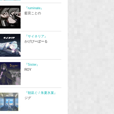
『ruminate』
藍宮ことの
『サイネリア』
かげぴーぼーる
『Sister』
ROY
『朝凪ぐ / 朱夏氷菓』
ジグ