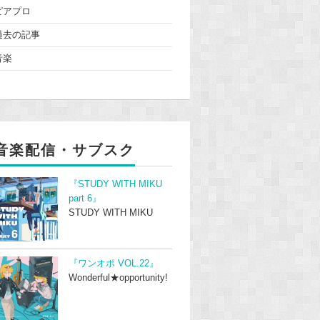
ピアプロ
過去の記事
音楽
音楽配信・サブスク
『STUDY WITH MIKU
part 6』
STUDY WITH MIKU
『ワンオポ VOL.22』
Wonderful★opportunity!