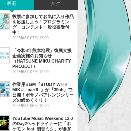
最新
タグ
投票に参加してお気に入り作品
を応援しよう！プログラミン
グ・コンテスト一般投票受付
中！
2026年8月07日 17:00
「令和8年熊本地震」復興支援
企画実施のお知らせ
（HATSUNE MIKU CHARITY
PROJECT）
2026年8月07日 12:00
作業用BGM『STUDY WITH
MIKU - part6 -』が『39ch』で
公開！ボサノバアレンジシリー
ズの締めくくり！
2026年8月06日 19:00
YouTube Music Weekend 12.0
のDay2ヘッドライナーに「ポ
ケモン feat. 初音ミク」が参加