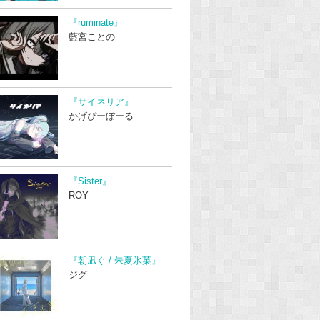
『ruminate』
藍宮ことの
『サイネリア』
かげぴーぼーる
『Sister』
ROY
『朝凪ぐ / 朱夏氷菓』
ジグ