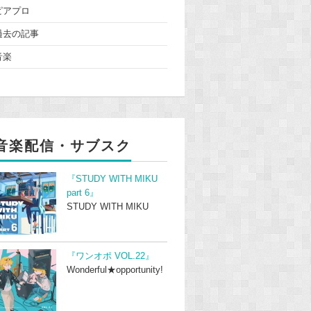
ピアプロ
過去の記事
音楽
音楽配信・サブスク
『STUDY WITH MIKU
part 6』
STUDY WITH MIKU
『ワンオポ VOL.22』
Wonderful★opportunity!