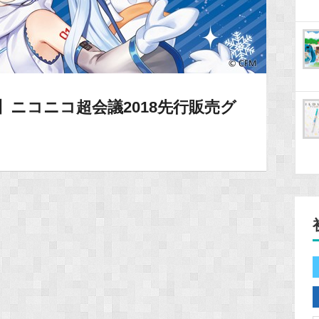
】ニコニコ超会議2018先行販売グ