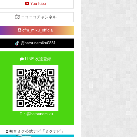
YouTube
ニコニコチャンネル
cfm_miku_official
@hatsunemiku0831
LINE 友達登録
ID：@hatsunemiku
初音ミク公式ナビ「ミクナビ」