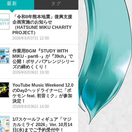
最新
タグ
「令和8年熊本地震」復興支援
企画実施のお知らせ
（HATSUNE MIKU CHARITY
PROJECT）
2026年8月07日 12:00
作業用BGM『STUDY WITH
MIKU - part6 -』が『39ch』で
公開！ボサノバアレンジシリー
ズの締めくくり！
2026年8月06日 19:00
YouTube Music Weekend 12.0
のDay2ヘッドライナーに「ポ
ケモン feat. 初音ミク」が参加
決定！
2026年8月06日 14:00
1/7スケールフィギュア「マジ
カルミライ 2026」Ver. 10月14
日(水)までご予約受付中！