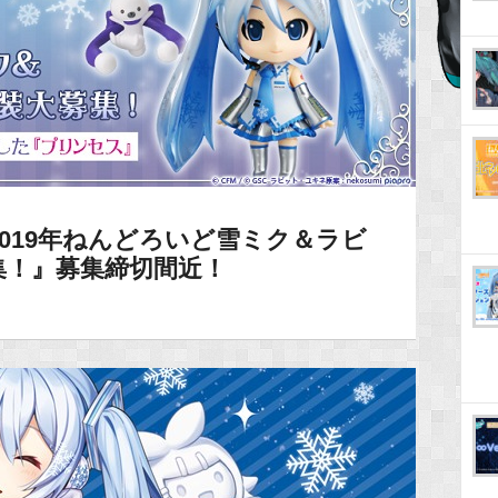
019年ねんどろいど雪ミク＆ラビ
集！』募集締切間近！