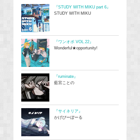
『STUDY WITH MIKU part 6』
STUDY WITH MIKU
『ワンオポ VOL.22』
Wonderful★opportunity!
『ruminate』
藍宮ことの
『サイネリア』
かげぴーぼーる