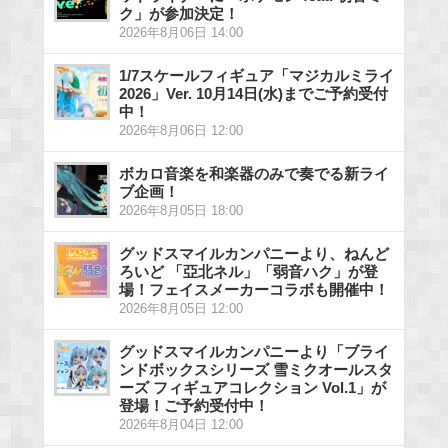
ク」が参加決定！
2026年8月06日 14:00
1/7スケールフィギュア「マジカルミライ
2026」Ver. 10月14日(水)までご予約受付
中！
2026年8月06日 12:00
ボカロ音楽を和楽器のみで奏でる新ライ
ブ企画！
2026年8月05日 18:00
グッドスマイルカンパニーより、ねんど
ろいど 「亞北ネル」「弱音ハク」が登
場！フェイスメーカーコラボも開催中！
2026年8月05日 12:00
グッドスマイルカンパニーより「ブライ
ンドボックスシリーズ 雪ミクオールスタ
ーズ フィギュアコレクション Vol.1」が
登場！ご予約受付中！
2026年8月04日 12:00