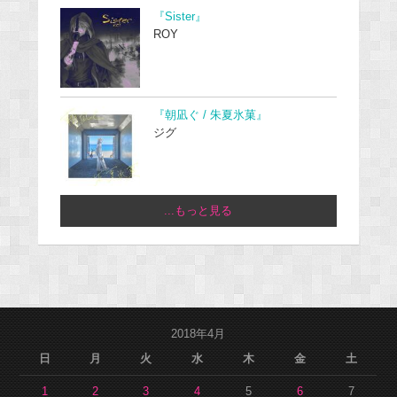
『Sister』
ROY
『朝凪ぐ / 朱夏氷菓』
ジグ
...もっと見る
2018年4月
日
月
火
水
木
金
土
1
2
3
4
5
6
7