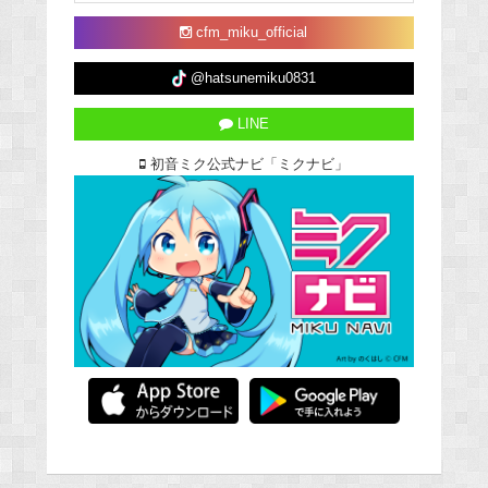
cfm_miku_official
@hatsunemiku0831
LINE
初音ミク公式ナビ「ミクナビ」