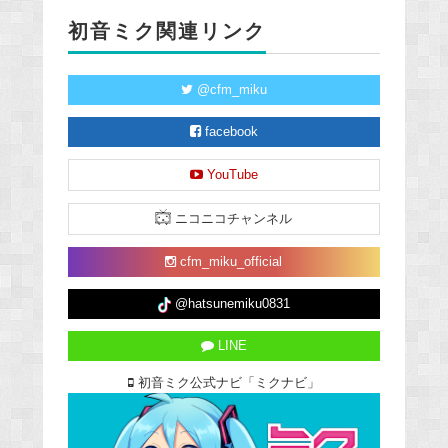
初音ミク関連リンク
@cfm_miku
facebook
YouTube
ニコニコチャンネル
cfm_miku_official
@hatsunemiku0831
LINE
初音ミク公式ナビ「ミクナビ」