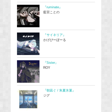
『ruminate』
藍宮ことの
『サイネリア』
かげぴーぼーる
『Sister』
ROY
『朝凪ぐ / 朱夏氷菓』
ジグ