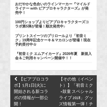
おだやかな色合いのラインマーカー『マイルド
ライナー with ピアプロキャラクターズ』が発
売中！
100円ショップよりピアプロキャラクターズコ
ラボ第5弾が登場！順次発売中♪
プリントスイーツのプリロールより「初音ミ
ク」19周年記念ケーキ＆マカロンが登場！現在
予約受付中☆
『初音ミク エムアイカード』2026年夏 新規入
会＆ご利用キャンペーン開催中！！
Post
【ピアプロコラ
【その他（イベン
navigation
ボ】5月1日(火)に
ト）】「初音ミク
開始される新コラ
×鼓童 スペシャル
ボの情報が一部公
ライブ 2018」グッ
開！
ズ情報第一弾！チ