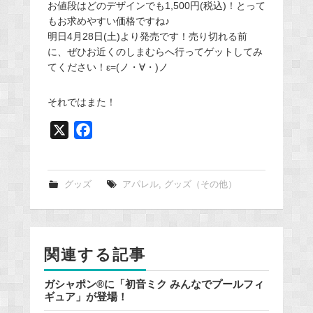
お値段はどのデザインでも1,500円(税込)！とって
もお求めやすい価格ですね♪
明日4月28日(土)より発売です！売り切れる前
に、ぜひお近くのしまむらへ行ってゲットしてみ
てください！ε=(ノ・∀・)ノ
それではまた！
X
F
a
c
e
グッズ
アパレル
,
グッズ（その他）
b
o
o
関連する記事
k
ガシャポン®に「初音ミク みんなでプールフィ
ギュア」が登場！