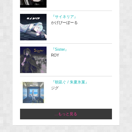
『サイネリア』
かげぴーぼーる
『Sister』
ROY
『朝凪ぐ / 朱夏氷菓』
ジグ
...もっと見る