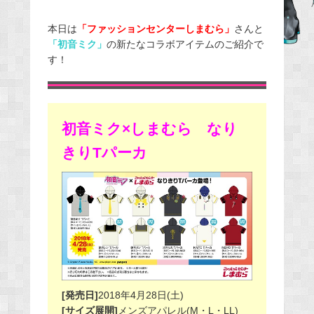
e
本日は
「ファッションセンターしまむら」
さんと
b
「初音ミク」
の新たなコラボアイテムのご紹介で
o
す！
o
k
初音ミク×しまむら なり
きりTパーカ
[発売日]
2018年4月28日(土)
[サイズ展開]
メンズアパレル(M・L・LL)