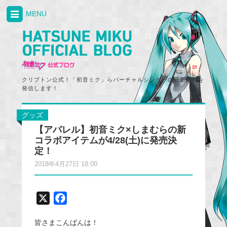
MENU
クリプトン公式！「初音ミク」らバーチャルシンガーの最新情報を
発信します！
グッズ
【アパレル】初音ミク×しまむらの新
コラボアイテムが4/28(土)に発売決
定！
2018年4月27日 18:00
X
F
a
皆さまこんばんは！
c