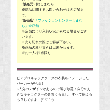
[販売元]
(株)しまむら
※商品に関するお問い合わせは各店舗ま
で。
[販売店]
「ファッションセンターしまむ
ら」全店舗
※店舗により入荷状況が異なる場合がござ
います。
※売り切れの際はご容赦下さい。
※商品の取り置きは出来かねます。
※お一人様1点限り
ピアプロキャラクターズの衣装をイメージしたT
パーカーが登場！
6人分のデザインがあるので選び放題！自分の好
きなキャラクターのみ買うも良し、すべて揃える
も良しですよ！(*´▽｀*)