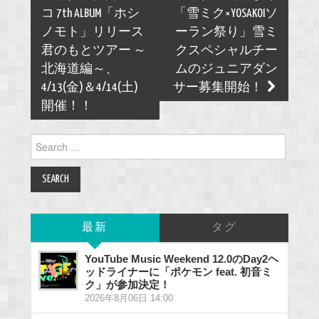
コ 7th ALBUM「ホシ
「雪ミク×YOSAKOIソ
ノモト」リリース
ーラン祭り」雪ミ
君のもとツアー ～
クスペシャルチー
北海道編～、
ムのジュニアダン
4/13(金)＆4/14(土)
サー募集開始！
開催！！
Search
for:
最新
タグ
YouTube Music Weekend 12.0のDay2ヘ
ッドライナーに「ポケモン feat. 初音ミ
ク」が参加決定！
2026年8月06日 14:00