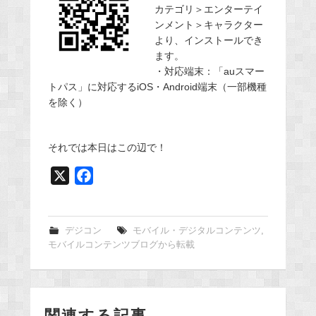
カテゴリ＞エンターテイ
ンメント＞キャラクター
より、インストールでき
ます。
・対応端末：「auスマー
トパス」に対応するiOS・Android端末（一部機種
を除く）
それでは本日はこの辺で！
X
F
a
c
e
デジコン
モバイル・デジタルコンテンツ
,
モバイルコンテンツブログから転載
b
o
o
k
関連する記事