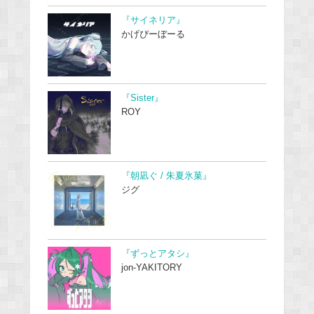
『サイネリア』
かげぴーぼーる
『Sister』
ROY
『朝凪ぐ / 朱夏氷菓』
ジグ
『ずっとアタシ』
jon-YAKITORY