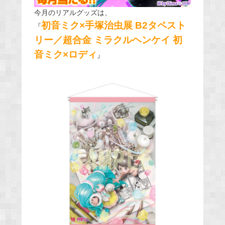
今月のリアルグッズは、
初音ミク×手塚治虫展 B2タペスト
『
リー／超合金 ミラクルヘンケイ 初
音ミク×ロディ
』