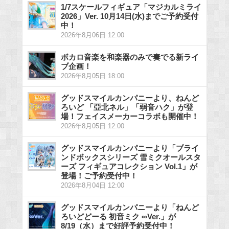
1/7スケールフィギュア「マジカルミライ
2026」Ver. 10月14日(水)までご予約受付
中！
2026年8月06日 12:00
ボカロ音楽を和楽器のみで奏でる新ライ
ブ企画！
2026年8月05日 18:00
グッドスマイルカンパニーより、ねんど
ろいど 「亞北ネル」「弱音ハク」が登
場！フェイスメーカーコラボも開催中！
2026年8月05日 12:00
グッドスマイルカンパニーより「ブライ
ンドボックスシリーズ 雪ミクオールスタ
ーズ フィギュアコレクション Vol.1」が
登場！ご予約受付中！
2026年8月04日 12:00
グッドスマイルカンパニーより「ねんど
ろいどどーる 初音ミク ∞Ver.」が
8/19（水）まで好評予約受付中！