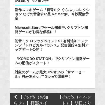
新作スマホゲーム『初音ミク ぐらふぃコレクシ
ョン なぞの音楽すい星 Re:Merge』今秋配信予
定！
Microsoft Storeでセール開催中♪クリプトン開
発ゲームがお得な価格に！
初音ミク ロジックペイントS+ 有料追加コンテ
ンツ『トロピカルバカンス』配信開始＆無料ア
ップデート公開！
『KOMODO STATION』でクリプトン開発ゲー
ムの配信がスタート！
対象のゲームが最大50%オフの「サマーセー
ル」PlayStation™ Storeで開催中！
Post
​【その他（お知
【その他（イベン
navigation
らせ）】拝郷メイ
ト）】明日より