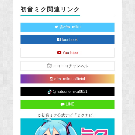
初音ミク関連リンク
@cfm_miku
facebook
YouTube
ニコニコチャンネル
cfm_miku_official
@hatsunemiku0831
LINE
初音ミク公式ナビ「ミクナビ」