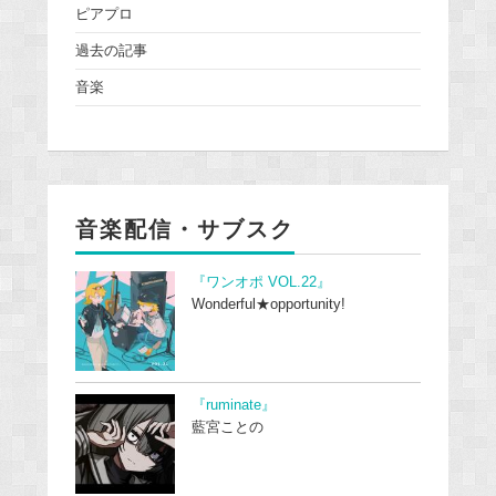
ピアプロ
過去の記事
音楽
音楽配信・サブスク
『ワンオポ VOL.22』
Wonderful★opportunity!
『ruminate』
藍宮ことの