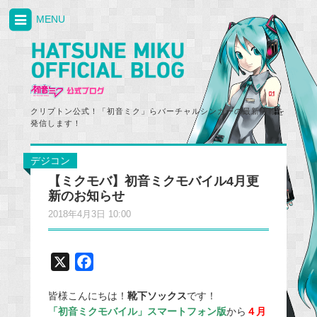
MENU
クリプトン公式！「初音ミク」らバーチャルシンガーの最新情報を
発信します！
デジコン
【ミクモバ】初音ミクモバイル4月更
新のお知らせ
2018年4月3日 10:00
X
F
a
皆様こんにちは！
靴下ソックス
です！
c
「初音ミクモバイル」スマートフォン版
から
４
月
e