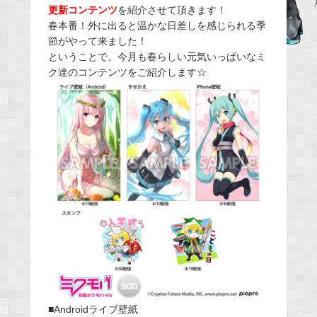
更
新コンテンツ
を紹介させて頂きます！
b
春本番！外に出ると温かな日差しを感じられる季
o
節がやって来ました！
o
ということで、今月も春らしい元気いっぱいなミ
ク達のコンテンツをご紹介します☆
k
■Androidライブ壁紙