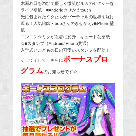
木漏れ日を浴びて優しく微笑むルカのセクシーな
ライブ壁紙！■Andoridきせかえtouch
光に包まれたミクたちがバーチャルの世界を駆け
巡る！人気絵師・bobさんのきせかえ♪■iPhone壁
紙
ニンニン☆ミクが忍者に変身！キュートな壁紙
☆■スタンプ（Android/iPhone共通）
入学式とこどもの日の可愛いスタンプを配信！
ボーナスプロ
そしてそして、さらに
グラム
のお知らせです☆