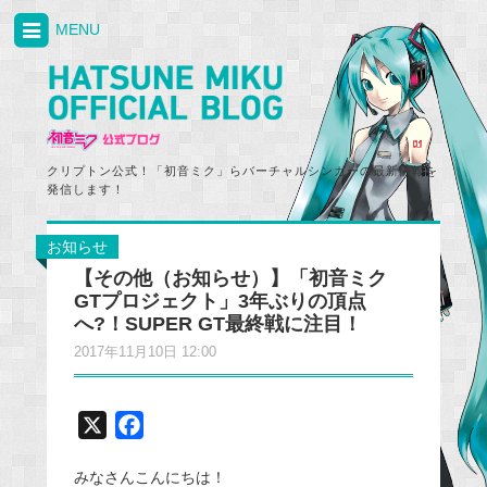
MENU
クリプトン公式！「初音ミク」らバーチャルシンガーの最新情報を
発信します！
お知らせ
【その他（お知らせ）】「初音ミク
GTプロジェクト」3年ぶりの頂点
へ?！SUPER GT最終戦に注目！
2017年11月10日 12:00
X
F
a
みなさんこんにちは！
c