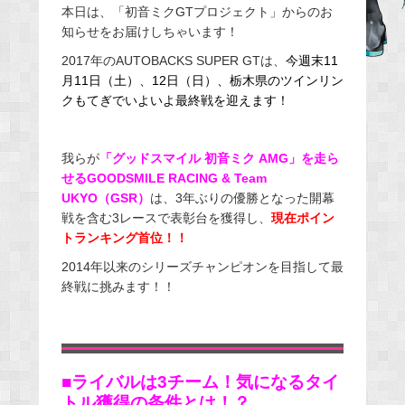
本日は、「初音ミクGTプロジェクト」からのお
e
知らせをお届けしちゃいます！
b
2017年のAUTOBACKS SUPER GTは、
今週末11
o
月11日（土）、12日（日）、栃木県のツインリン
o
クもてぎでいよいよ最終戦を迎えます！
k
我らが
「グッドスマイル 初音ミク AMG」を走ら
せるGOODSMILE RACING & Team
UKYO（GSR）
は、3年ぶりの優勝となった開幕
戦を含む3レースで表彰台を獲得し、
現在ポイン
トランキング首位！！
2014年以来のシリーズチャンピオンを目指して最
終戦に挑みます！！
■ライバルは3チーム！気になるタイ
トル獲得の条件とは！？