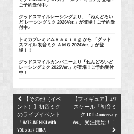
ご予約受付中♪
グッドスマイルレーシングより、「ねんどろい
ど レーシングミク 2026Ver.」が登場！ご予約受
付中♪
トミカプレミアムＲａｃｉｎｇ から 「グッド
スマイル 初音ミク ＡＭＧ 2024Ver. 」が登
場！！
グッドスマイルカンパニーより「ねんどろいど
レーシングミク 2025Ver.」が登場！ご予約受付
中！
Post
【その他（イベ
【フィギュア】1/7
navigation
ント）】初音ミク
スケール「初音ミ
のライブイベント
ク 10th Anniversary
「HATSUNE MIKU with
Ver.」受注開始！！
YOU 2017 CHINA