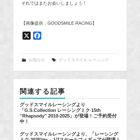
それではまたお会いしましょう！
【画像提供：GOODSMILE RACING】
X
F
a
c
e
お知らせ
グッドスマイル レーシング
b
o
o
関連する記事
k
グッドスマイルレーシングより
「G.S.Collection レーシングミク 15th
“Rhapsody” 2010-2025」が登場！ご予約受付
中！
グッドスマイルレーシングより、「レーシング
ミク 2025Ver.」1/7スケールフィギュアが登場！