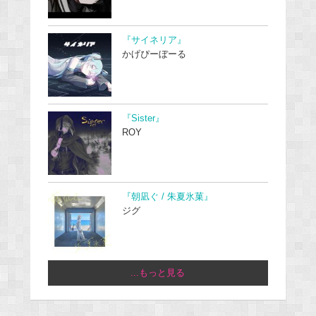
『サイネリア』
かげぴーぼーる
『Sister』
ROY
『朝凪ぐ / 朱夏氷菓』
ジグ
...もっと見る