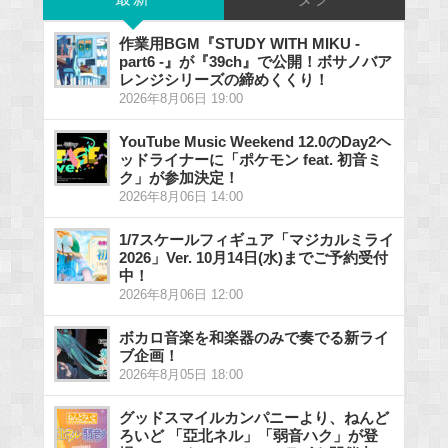
作業用BGM『STUDY WITH MIKU -
part6 -』が『39ch』で公開！ボサノバア
レンジシリーズの締めくくり！
2026年8月06日 19:00
YouTube Music Weekend 12.0のDay2ヘ
ッドライナーに「ポケモン feat. 初音ミ
ク」が参加決定！
2026年8月06日 14:00
1/7スケールフィギュア「マジカルミライ
2026」Ver. 10月14日(水)までご予約受付
中！
2026年8月06日 12:00
ボカロ音楽を和楽器のみで奏でる新ライ
ブ企画！
2026年8月05日 18:00
グッドスマイルカンパニーより、ねんど
ろいど 「亞北ネル」「弱音ハク」が登