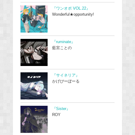
『ワンオポ VOL.22』
Wonderful★opportunity!
『ruminate』
藍宮ことの
『サイネリア』
かげぴーぼーる
『Sister』
ROY