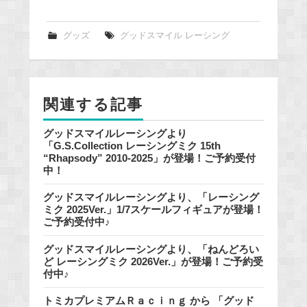
c
e
グッズ
グッドスマイル レーシング
b
o
o
関連する記事
k
グッドスマイルレーシングより
「G.S.Collection レーシングミク 15th
“Rhapsody” 2010-2025」が登場！ご予約受付
中！
グッドスマイルレーシングより、「レーシング
ミク 2025Ver.」1/7スケールフィギュアが登場！
ご予約受付中♪
グッドスマイルレーシングより、「ねんどろい
ど レーシングミク 2026Ver.」が登場！ご予約受
付中♪
トミカプレミアムＲａｃｉｎｇ から 「グッド