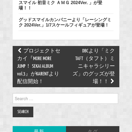
スマイル 初音ミク ＡＭＧ 2024Ver. 」が登
場！！
グッドスマイルカンパニーより「レーシングミ
ク 2024Ver.」1/7スケールフィギュアが登場！
Post
プロジェクトセ
DBCより「ミク
navigation
カイ『MORE MORE
TAFT（タフト）ミ
JUMP！ SEKAI ALBUM
ニキャラシリー
vol.3』がKARENTより
ズ」のグッズが登
配信開始！
場！！
Search
for:
最新
タグ