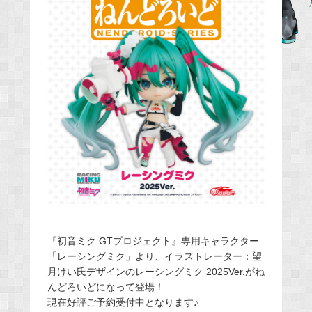
e
b
o
o
k
『初音ミク GTプロジェクト』専用キャラクター
「レーシングミク」より、イラストレーター：望
月けい氏デザインのレーシングミク 2025Ver.がね
んどろいどになって登場！
現在好評ご予約受付中となります♪