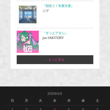
『朝凪ぐ / 朱夏氷菓』
ジグ
『ずっとアタシ』
jon-YAKITORY
...もっと見る
2025年6月
日
月
火
水
木
金
土
1
2
3
4
5
6
7