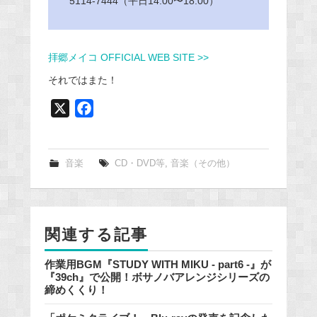
5114-7444（平日14:00〜18:00）
拝郷メイコ OFFICIAL WEB SITE >>
それではまた！
X
F
a
c
e
音楽
CD・DVD等
,
音楽（その他）
b
o
o
関連する記事
k
作業用BGM『STUDY WITH MIKU - part6 -』が
『39ch』で公開！ボサノバアレンジシリーズの
締めくくり！