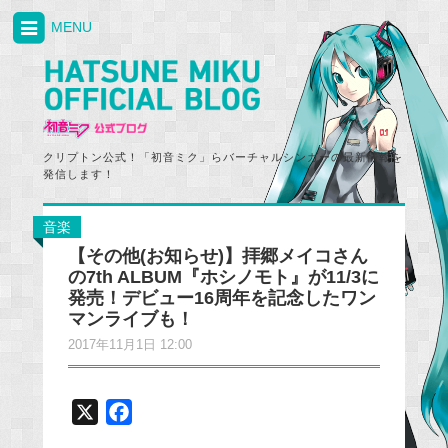
MENU
クリプトン公式！「初音ミク」らバーチャルシンガーの最新情報を
発信します！
音楽
【その他(お知らせ)】拝郷メイコさん
の7th ALBUM『ホシノモト』が11/3に
発売！デビュー16周年を記念したワン
マンライブも！
2017年11月1日 12:00
X
F
a