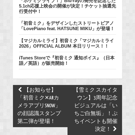
「ポケミクライブ！」Blu-rayの発売を記念した
5.1ch応援上映会の開催が決定！チケット抽選先
行受付中！
「初音ミク」をデザインしたストリートピアノ
「LovePiano feat. HATSUNE MIKU」が登場！
【マジカルミライ】初音ミク「マジカルミライ
2026」OFFICIAL ALBUM 本日リリース！！
iTunes Storeで『初音ミク 通知ボイス』（日本
語／英語）が販売開始！
Post
【お知らせ】
【雪ミク スカイタ
navigation
「初音ミク✕ARカ
ウン】3周年記念
メラアプリSNOW」
ビジュアルは「い
の顔認識スタンプ
ちご白無垢」！ぷ
第二弾が登場！
ちイベントも開催
決定！