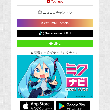
YouTube
ニコニコチャンネル
cfm_miku_official
@hatsunemiku0831
LINE
初音ミク公式ナビ「ミクナビ」