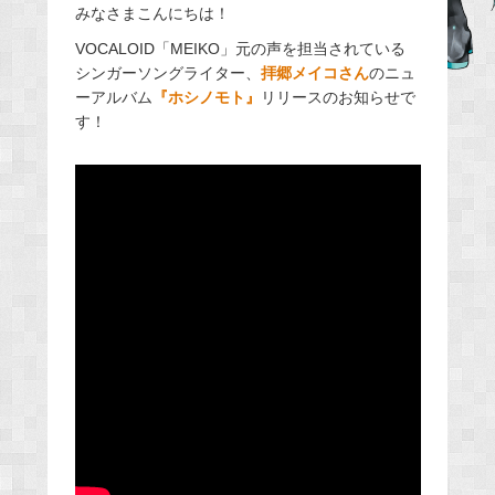
みなさまこんにちは！
c
e
VOCALOID「MEIKO」元の声を担当されている
シンガーソングライター、
拝郷メイコさん
のニュ
b
ーアルバム
『ホシノモト』
リリースのお知らせで
o
す！
o
k