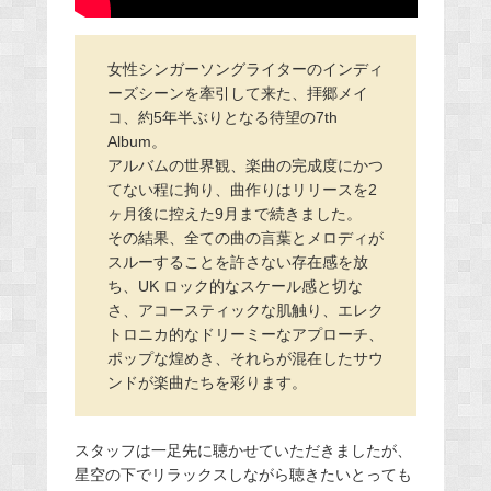
女性シンガーソングライターのインディ
ーズシーンを牽引して来た、拝郷メイ
コ、約5年半ぶりとなる待望の7th
Album。
アルバムの世界観、楽曲の完成度にかつ
てない程に拘り、曲作りはリリースを2
ヶ月後に控えた9月まで続きました。
その結果、全ての曲の言葉とメロディが
スルーすることを許さない存在感を放
ち、UK ロック的なスケール感と切な
さ、アコースティックな肌触り、エレク
トロニカ的なドリーミーなアプローチ、
ポップな煌めき、それらが混在したサウ
ンドが楽曲たちを彩ります。
スタッフは一足先に聴かせていただきましたが、
星空の下でリラックスしながら聴きたいとっても