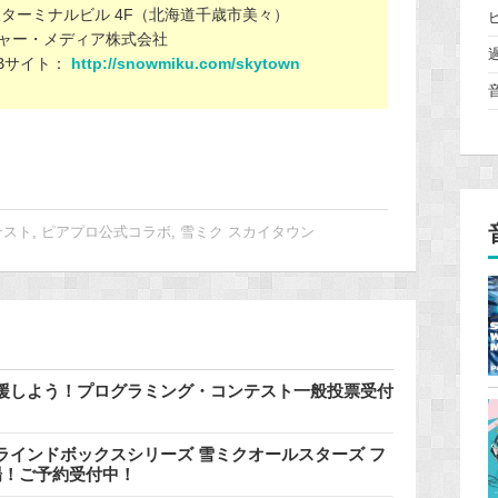
ターミナルビル 4F（北海道千歳市美々）
ャー・メディア株式会社
Bサイト：
http://snowmiku.com/skytown
テスト
,
ピアプロ公式コラボ
,
雪ミク スカイタウン
援しよう！プログラミング・コンテスト一般投票受付
インドボックスシリーズ 雪ミクオールスターズ フ
登場！ご予約受付中！