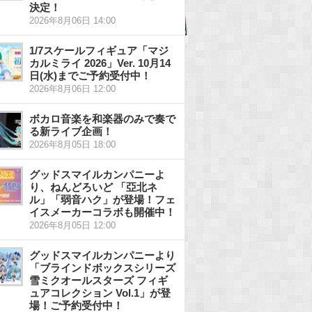
決定！
2026年8月06日 14:00
1/7スケールフィギュア「マジ
カルミライ 2026」Ver. 10月14
日(水)までご予約受付中！
2026年8月06日 12:00
ボカロ音楽を和楽器のみで奏で
る新ライブ企画！
2026年8月05日 18:00
グッドスマイルカンパニーよ
り、ねんどろいど 「亞北ネ
ル」「弱音ハク」が登場！フェ
イスメーカーコラボも開催中！
2026年8月05日 12:00
グッドスマイルカンパニーより
「ブラインドボックスシリーズ
雪ミクオールスターズ フィギ
ュアコレクション Vol.1」が登
場！ご予約受付中！