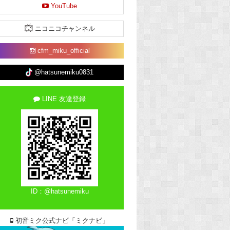
YouTube
ニコニコチャンネル
cfm_miku_official
@hatsunemiku0831
LINE 友達登録
ID：@hatsunemiku
初音ミク公式ナビ「ミクナビ」