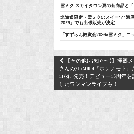
雪ミク スカイタウン夏の新商品と「
北海道限定・雪ミクのスイーツ“濃厚
2026」でも出張販売が決定
「すずらん観賞会2026×雪ミク」コ
Post
【その他(お知らせ)】拝郷メ
navigation
さんの7th ALBUM『ホシノモト』
11/3に発売！デビュー16周年を
したワンマンライブも！