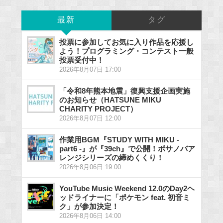
最新
タグ
投票に参加してお気に入り作品を応援し
よう！プログラミング・コンテスト一般
投票受付中！
2026年8月07日 17:00
「令和8年熊本地震」復興支援企画実施
のお知らせ（HATSUNE MIKU
CHARITY PROJECT）
2026年8月07日 12:00
作業用BGM『STUDY WITH MIKU -
part6 -』が『39ch』で公開！ボサノバア
レンジシリーズの締めくくり！
2026年8月06日 19:00
YouTube Music Weekend 12.0のDay2ヘ
ッドライナーに「ポケモン feat. 初音ミ
ク」が参加決定！
2026年8月06日 14:00