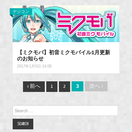
デジコン
【ミクモバ】初音ミクモバイル1月更新
のお知らせ
2017年1月5日 14:00
Post
3
次へ ›
‹ 前へ
1
2
navigation
Search
for: