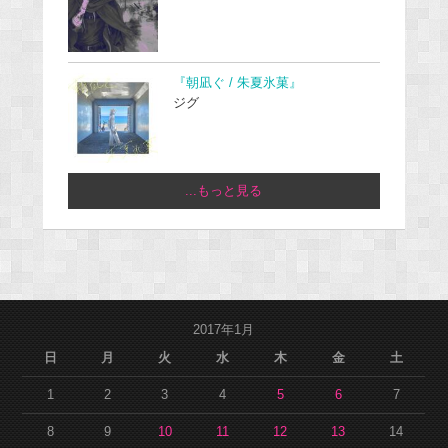
『朝凪ぐ / 朱夏氷菓』
ジグ
...もっと見る
2017年1月
日
月
火
水
木
金
土
1
2
3
4
5
6
7
8
9
10
11
12
13
14