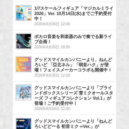
1/7スケールフィギュア「マジカルミライ
2026」Ver. 10月14日(水)までご予約受付
中！
2026年8月06日 12:00
ボカロ音楽を和楽器のみで奏でる新ライ
ブ企画！
2026年8月05日 18:00
グッドスマイルカンパニーより、ねんど
ろいど 「亞北ネル」「弱音ハク」が登
場！フェイスメーカーコラボも開催中！
2026年8月05日 12:00
グッドスマイルカンパニーより「ブライ
ンドボックスシリーズ 雪ミクオールスタ
ーズ フィギュアコレクション Vol.1」が
登場！ご予約受付中！
2026年8月04日 12:00
グッドスマイルカンパニーより「ねんど
ろいどどーる 初音ミク ∞Ver.」が