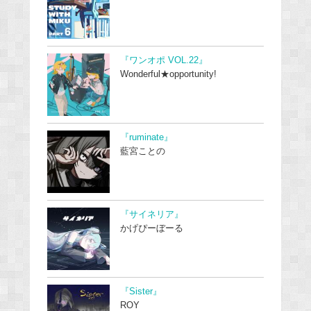
『ワンオポ VOL.22』
Wonderful★opportunity!
『ruminate』
藍宮ことの
『サイネリア』
かげぴーぼーる
『Sister』
ROY