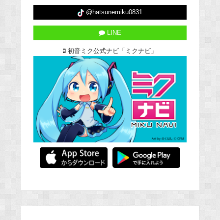
@hatsunemiku0831
LINE
初音ミク公式ナビ「ミクナビ」