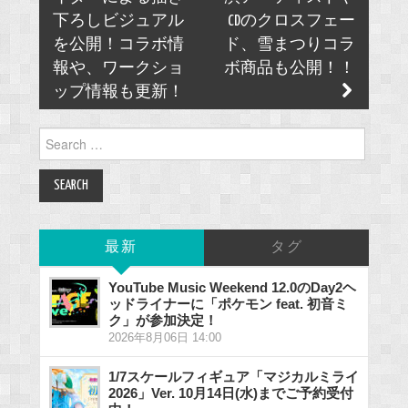
下ろしビジュアル
CDのクロスフェー
を公開！コラボ情
ド、雪まつりコラ
報や、ワークショ
ボ商品も公開！！
ップ情報も更新！
Search
for:
最新
タグ
YouTube Music Weekend 12.0のDay2ヘ
ッドライナーに「ポケモン feat. 初音ミ
ク」が参加決定！
2026年8月06日 14:00
1/7スケールフィギュア「マジカルミライ
2026」Ver. 10月14日(水)までご予約受付