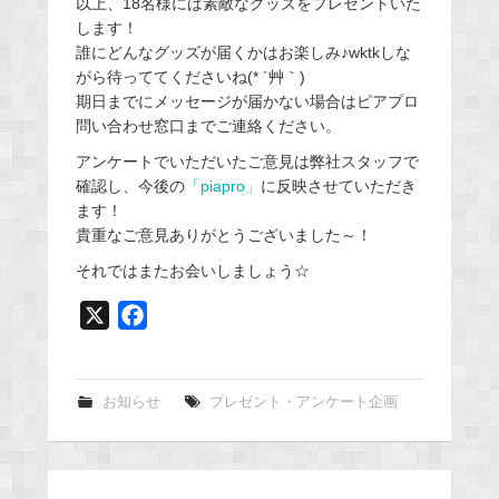
以上、18名様には素敵なグッズをプレゼントいた
します！
誰にどんなグッズが届くかはお楽しみ♪wktkしな
がら待っててくださいね(* ´艸｀)
期日までにメッセージが届かない場合はピアプロ
問い合わせ窓口までご連絡ください。
アンケートでいただいたご意見は弊社スタッフで
確認し、今後の
「piapro」
に反映させていただき
ます！
貴重なご意見ありがとうございました～！
それではまたお会いしましょう☆
X
F
a
c
e
お知らせ
プレゼント・アンケート企画
b
o
o