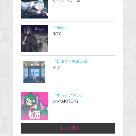
かげぴーぼーる
『Sister』
ROY
『朝凪ぐ / 朱夏氷菓』
ジグ
『ずっとアタシ』
jon-YAKITORY
...もっと見る