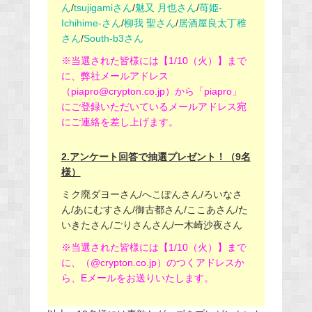
ん
/
tsujigamiさん
/
魅又 月也さん
/
苺姫-
Ichihime-さん
/
柳我 聖さん
/
居酒屋良太丁稚
さん
/
South-b3さん
※当選された皆様には【1/10（火）】まで
に、弊社メールアドレス
（piapro@crypton.co.jp）から「piapro」
にご登録いただいているメールアドレス宛
にご連絡を差し上げます。
2.アンケート回答で抽選プレゼント！（9名
様）
ミク廃ダヨーさん/へこぽんさん/ろいなさ
ん/あにむすさん/御古都さん/ここあさん/た
いきたさん/ごりさんさん/一木崎沙夜さん
※当選された皆様には【1/10（火）】まで
に、（@crypton.co.jp）のつくアドレスか
ら、Eメールをお送りいたします。