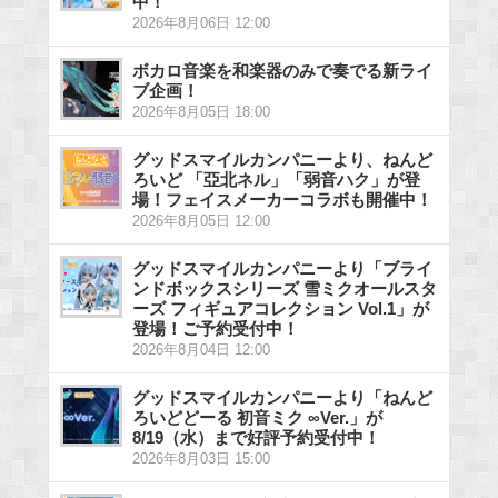
中！
2026年8月06日 12:00
ボカロ音楽を和楽器のみで奏でる新ライ
ブ企画！
2026年8月05日 18:00
グッドスマイルカンパニーより、ねんど
ろいど 「亞北ネル」「弱音ハク」が登
場！フェイスメーカーコラボも開催中！
2026年8月05日 12:00
グッドスマイルカンパニーより「ブライ
ンドボックスシリーズ 雪ミクオールスタ
ーズ フィギュアコレクション Vol.1」が
登場！ご予約受付中！
2026年8月04日 12:00
グッドスマイルカンパニーより「ねんど
ろいどどーる 初音ミク ∞Ver.」が
8/19（水）まで好評予約受付中！
2026年8月03日 15:00