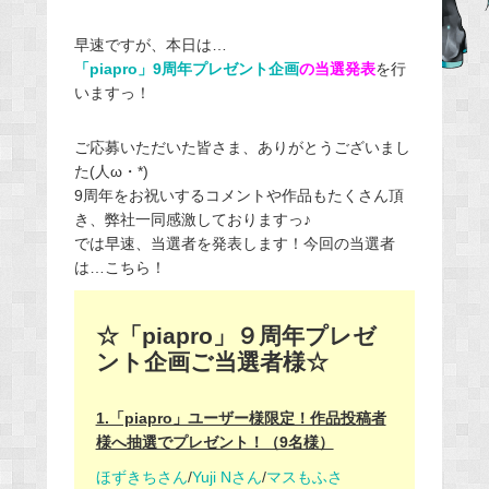
e
早速ですが、本日は…
b
「piapro」9周年プレゼント企画
の当選発表
を行
o
いますっ！
o
k
ご応募いただいた皆さま、ありがとうございまし
た(人ω・*)
9周年をお祝いするコメントや作品もたくさん頂
き、弊社一同感激しておりますっ♪
では早速、当選者を発表します！今回の当選者
は…こちら！
☆「piapro」９周年プレゼ
ント企画ご当選者様☆
1.「piapro」ユーザー様限定！作品投稿者
様へ抽選でプレゼント！（9名様）
ほずきちさん
/
Yuji Nさん
/
マスもふさ