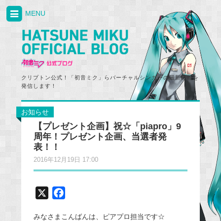
MENU
クリプトン公式！「初音ミク」らバーチャルシンガーの最新情報を
発信します！
お知らせ
【プレゼント企画】祝☆「piapro」9
周年！プレゼント企画、当選者発
表！！
2016年12月19日 17:00
X
F
a
みなさまこんばんは、ピアプロ担当です☆
c