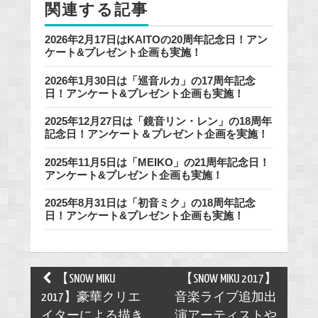
関連する記事
k
2026年2月17日はKAITOの20周年記念日！アン
ケート&プレゼント企画も実施！
2026年1月30日は「巡音ルカ」の17周年記念
日！アンケート&プレゼント企画も実施！
2025年12月27日は「鏡音リン・レン」の18周年
記念日！アンケート＆プレゼント企画を実施！
2025年11月5日は「MEIKO」の21周年記念日！
アンケート&プレゼント企画も実施！
2025年8月31日は「初音ミク」の18周年記念
日！アンケート&プレゼント企画も実施！
Post
【SNOW MIKU
【SNOW MIKU 2017】
navigation
2017】豪華クリエ
音楽ライブ追加出
イターによる描き
演アーティストや