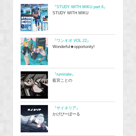
『STUDY WITH MIKU part 6』
STUDY WITH MIKU
『ワンオポ VOL.22』
Wonderful★opportunity!
『ruminate』
藍宮ことの
『サイネリア』
かげぴーぼーる