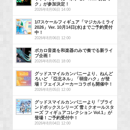
ク」が参加決定！
2026年8月06日 14:00
1/7スケールフィギュア「マジカルミライ
2026」Ver. 10月14日(水)までご予約受付
中！
2026年8月06日 12:00
ボカロ音楽を和楽器のみで奏でる新ライ
ブ企画！
2026年8月05日 18:00
グッドスマイルカンパニーより、ねんど
ろいど 「亞北ネル」「弱音ハク」が登
場！フェイスメーカーコラボも開催中！
2026年8月05日 12:00
グッドスマイルカンパニーより「ブライ
ンドボックスシリーズ 雪ミクオールスタ
ーズ フィギュアコレクション Vol.1」が
登場！ご予約受付中！
2026年8月04日 12:00