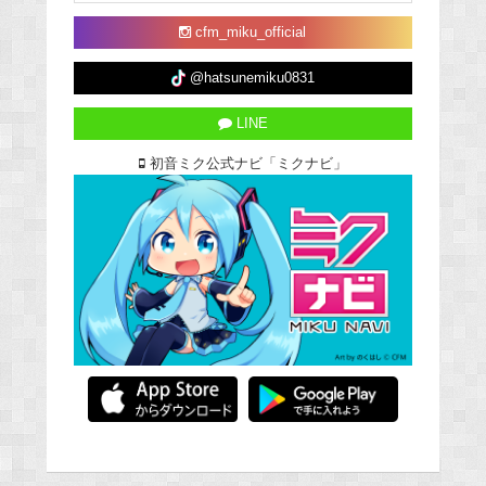
cfm_miku_official
@hatsunemiku0831
LINE
初音ミク公式ナビ「ミクナビ」