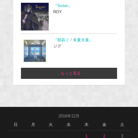
『Sister』
ROY
『朝凪ぐ / 朱夏氷菓』
ジグ
...もっと見る
2016年12月
日
月
火
水
木
金
土
1
2
3