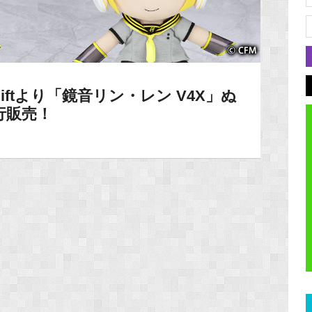
ftより「鏡音リン・レン V4X」ぬ
行販売！