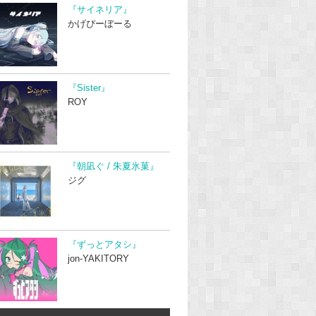
『サイネリア』
かげぴーぼーる
『Sister』
ROY
『朝凪ぐ / 朱夏氷菓』
ジグ
『ずっとアタシ』
jon-YAKITORY