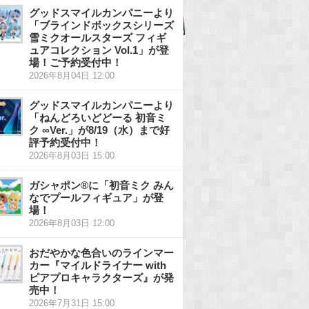
グッドスマイルカンパニーより
「ブラインドボックスシリーズ
雪ミクオールスターズ フィギ
ュアコレクション Vol.1」が登
場！ご予約受付中！
2026年8月04日 12:00
グッドスマイルカンパニーより
「ねんどろいどどーる 初音ミ
ク ∞Ver.」が8/19（水）まで好
評予約受付中！
2026年8月03日 15:00
ガシャポン®に「初音ミク みん
なでプールフィギュア」が登
場！
2026年8月03日 12:00
おだやかな色合いのラインマー
カー『マイルドライナー with
ピアプロキャラクターズ』が発
売中！
2026年7月31日 15:00