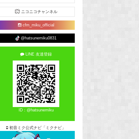
ニコニコチャンネル
cfm_miku_official
@hatsunemiku0831
LINE 友達登録
ID：@hatsunemiku
初音ミク公式ナビ「ミクナビ」