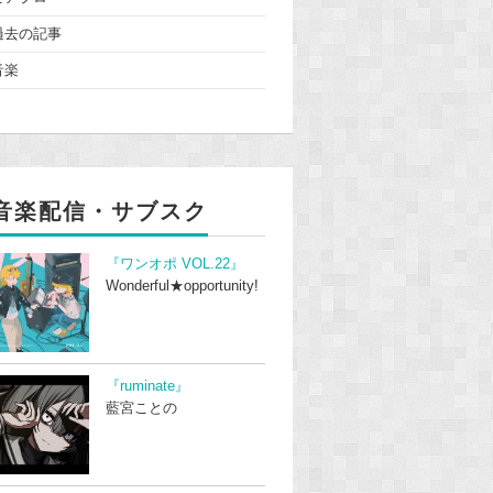
過去の記事
音楽
音楽配信・サブスク
『ワンオポ VOL.22』
Wonderful★opportunity!
『ruminate』
藍宮ことの