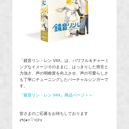
「鏡音リン・レン V4X」は、パワフル＆チャーミ
ングなイメージそのままに、はっきりした滑舌と
力強さ、声の明瞭度を向上させ、声の可愛らしさ
も丁寧にチューニングしたバーチャルシンガーで
す。
『鏡音リン・レン V4X』商品ページ＞＞
皆さまのご応募をお待ちしております
ε٩(๑>▽<)۶з