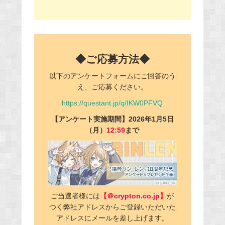
◆ご応募方法◆
以下のアンケートフォームにご回答のう
え、ご応募ください。
https://questant.jp/q/IKW0PFVQ
【アンケート実施期間】2026年1月5日
（月）
12:59
まで
ご当選者様には
【＠crypton.co.jp】
が
つく弊社アドレスからご登録いただいた
アドレスにメールを差し上げます。