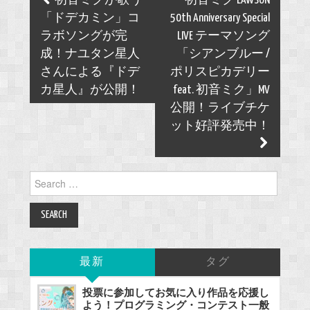
初音ミクが歌う
初音ミク LAWSON
navigation
「ドデカミン」コ
50th Anniversary Special
ラボソングが完
LIVE テーマソング
成！ナユタン星人
「シアンブルー /
さんによる『ドデ
ポリスピカデリー
カ星人』が公開！
feat. 初音ミク」MV
公開！ライブチケ
ット好評発売中！
Search
for:
最新
タグ
投票に参加してお気に入り作品を応援し
よう！プログラミング・コンテスト一般