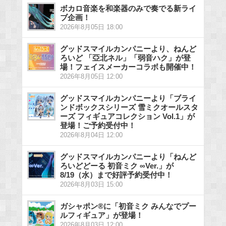
ボカロ音楽を和楽器のみで奏でる新ライ
ブ企画！
2026年8月05日 18:00
グッドスマイルカンパニーより、ねんど
ろいど 「亞北ネル」「弱音ハク」が登
場！フェイスメーカーコラボも開催中！
2026年8月05日 12:00
グッドスマイルカンパニーより「ブライ
ンドボックスシリーズ 雪ミクオールスタ
ーズ フィギュアコレクション Vol.1」が
登場！ご予約受付中！
2026年8月04日 12:00
グッドスマイルカンパニーより「ねんど
ろいどどーる 初音ミク ∞Ver.」が
8/19（水）まで好評予約受付中！
2026年8月03日 15:00
ガシャポン®に「初音ミク みんなでプー
ルフィギュア」が登場！
2026年8月03日 12:00