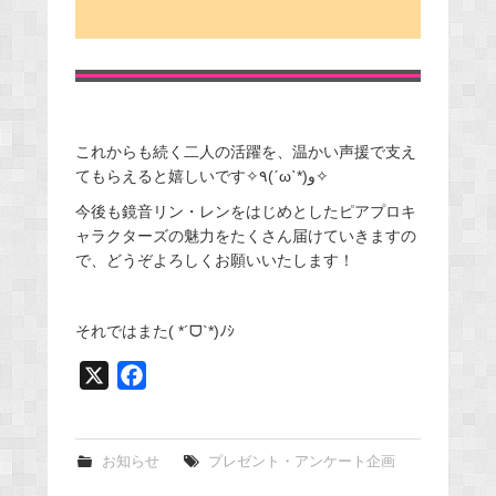
これからも続く二人の活躍を、温かい声援で支え
てもらえると嬉しいです✧٩(ˊωˋ*)و✧
今後も鏡音リン・レンをはじめとしたピアプロキ
ャラクターズの魅力をたくさん届けていきますの
で、どうぞよろしくお願いいたします！
それではまた( *´ᗜ`*)ﾉｼ
X
F
a
c
e
お知らせ
プレゼント・アンケート企画
b