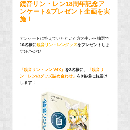
鏡音リン・レン18周年記念ア
ンケート&プレゼント企画を実
施！
アンケートに答えていただいた方の中から抽選で
10名様に
鏡音リン・レングッズ
をプレゼント
しま
す(๑ﾉ>ω<)ﾉ
「鏡音リン・レン V4X」
を2名様に、
「鏡音リ
ン・レンのグッズ詰め合わせ」
を8名様にお届け
します！