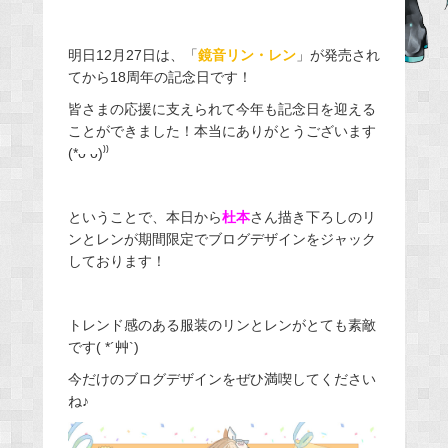
e
b
明日12月27日は、「
鏡音リン・レン
」が発売され
o
てから18周年の記念日です！
o
皆さまの応援に支えられて今年も記念日を迎える
k
ことができました！本当にありがとうございます
(*ᴗ ᴗ)⁾⁾
ということで、本日から
杜本
さん描き下ろしのリ
ンとレンが期間限定でブログデザインをジャック
しております！
トレンド感のある服装のリンとレンがとても素敵
です( *´艸`)
今だけのブログデザインをぜひ満喫してください
ね♪