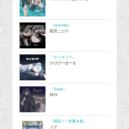
『ruminate』
藍宮ことの
『サイネリア』
かげぴーぼーる
『Sister』
ROY
『朝凪ぐ / 朱夏氷菓』
ジグ