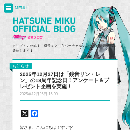
MENU
クリプトン公式！「初音ミク」らバーチャルシンガーの最新情報を
発信します！
お知らせ
2025年12月27日は「鏡音リン・レ
ン」の18周年記念日！アンケート＆プ
レゼント企画を実施！
2025年12月26日 15:00
X
F
a
皆さま、こんにちは！◝(*'▿'*)◜
c