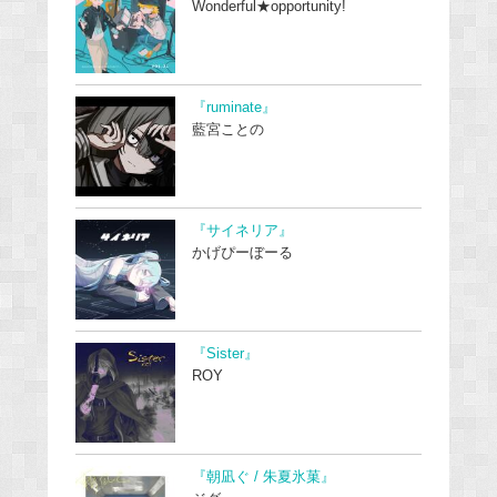
Wonderful★opportunity!
『ruminate』
藍宮ことの
『サイネリア』
かげぴーぼーる
『Sister』
ROY
『朝凪ぐ / 朱夏氷菓』