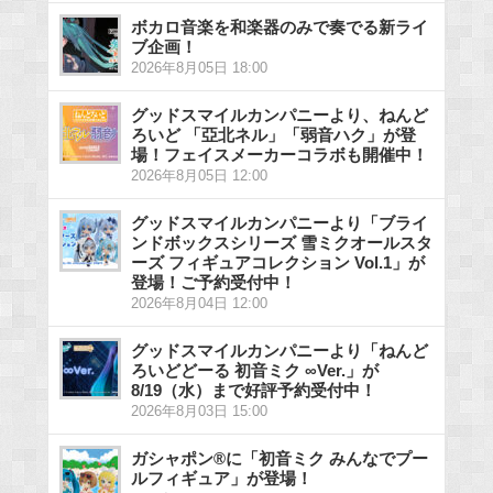
ボカロ音楽を和楽器のみで奏でる新ライ
ブ企画！
2026年8月05日 18:00
グッドスマイルカンパニーより、ねんど
ろいど 「亞北ネル」「弱音ハク」が登
場！フェイスメーカーコラボも開催中！
2026年8月05日 12:00
グッドスマイルカンパニーより「ブライ
ンドボックスシリーズ 雪ミクオールスタ
ーズ フィギュアコレクション Vol.1」が
登場！ご予約受付中！
2026年8月04日 12:00
グッドスマイルカンパニーより「ねんど
ろいどどーる 初音ミク ∞Ver.」が
8/19（水）まで好評予約受付中！
2026年8月03日 15:00
ガシャポン®に「初音ミク みんなでプー
ルフィギュア」が登場！