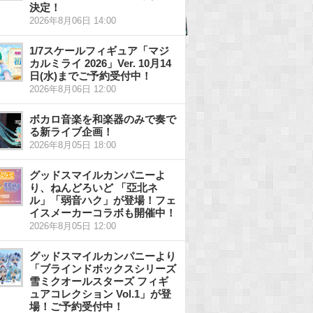
決定！
2026年8月06日 14:00
1/7スケールフィギュア「マジ
カルミライ 2026」Ver. 10月14
日(水)までご予約受付中！
2026年8月06日 12:00
ボカロ音楽を和楽器のみで奏で
る新ライブ企画！
2026年8月05日 18:00
グッドスマイルカンパニーよ
り、ねんどろいど 「亞北ネ
ル」「弱音ハク」が登場！フェ
イスメーカーコラボも開催中！
2026年8月05日 12:00
グッドスマイルカンパニーより
「ブラインドボックスシリーズ
雪ミクオールスターズ フィギ
ュアコレクション Vol.1」が登
場！ご予約受付中！