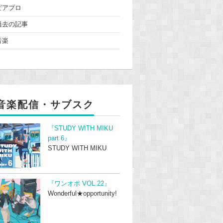
ピアプロ
過去の記事
音楽
音楽配信・サブスク
『STUDY WITH MIKU
part 6』
STUDY WITH MIKU
『ワンオポ VOL.22』
Wonderful★opportunity!