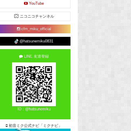
YouTube
ニコニコチャンネル
cfm_miku_official
@hatsunemiku0831
LINE 友達登録
ID：@hatsunemiku
初音ミク公式ナビ「ミクナビ」