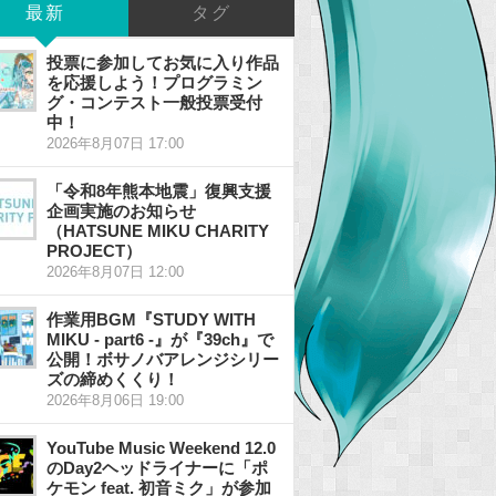
最新
タグ
投票に参加してお気に入り作品
を応援しよう！プログラミン
グ・コンテスト一般投票受付
中！
2026年8月07日 17:00
「令和8年熊本地震」復興支援
企画実施のお知らせ
（HATSUNE MIKU CHARITY
PROJECT）
2026年8月07日 12:00
作業用BGM『STUDY WITH
MIKU - part6 -』が『39ch』で
公開！ボサノバアレンジシリー
ズの締めくくり！
2026年8月06日 19:00
YouTube Music Weekend 12.0
のDay2ヘッドライナーに「ポ
ケモン feat. 初音ミク」が参加