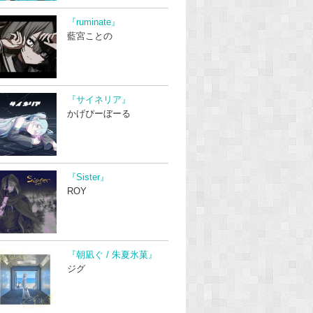
『ruminate』
藍宮ことの
『サイネリア』
かげぴーぼーる
『Sister』
ROY
『朝凪ぐ / 朱夏氷菓』
ジグ