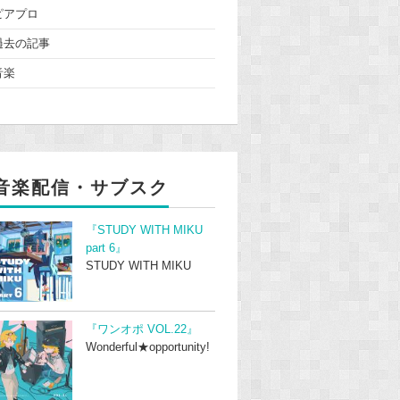
ピアプロ
過去の記事
音楽
音楽配信・サブスク
『STUDY WITH MIKU
part 6』
STUDY WITH MIKU
『ワンオポ VOL.22』
Wonderful★opportunity!