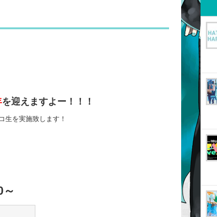
年
を迎えますよー！！！
コ生を実施致します！
0～