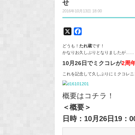
せ
2016年10月13日 18:00
X
F
a
どうも！
たれ蔵
です！
c
かなりお久しぶりとなりましたが……
e
10月26日でミクコレが
b
2周
o
これを記念して久しぶりにミクコレニ
o
k
概要はコチラ！
＜概要＞
日時：10月26日19：0