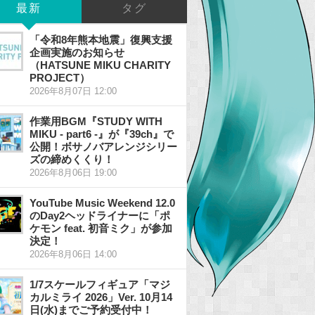
最新
タグ
「令和8年熊本地震」復興支援
企画実施のお知らせ
（HATSUNE MIKU CHARITY
PROJECT）
2026年8月07日 12:00
作業用BGM『STUDY WITH
MIKU - part6 -』が『39ch』で
公開！ボサノバアレンジシリー
ズの締めくくり！
2026年8月06日 19:00
YouTube Music Weekend 12.0
のDay2ヘッドライナーに「ポ
ケモン feat. 初音ミク」が参加
決定！
2026年8月06日 14:00
1/7スケールフィギュア「マジ
カルミライ 2026」Ver. 10月14
日(水)までご予約受付中！