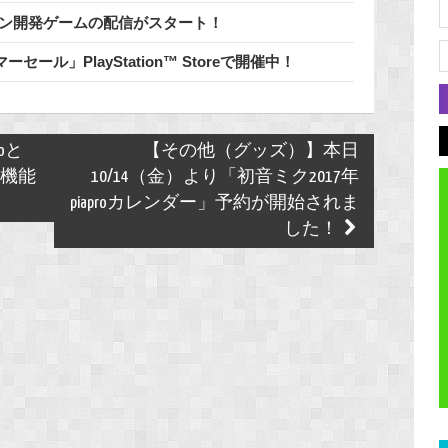
リプトン開発ゲームの配信がスタート！
ール」PlayStation™ Storeで開催中！
oと
【その他（グッズ）】本日
新機能
10/14（金）より「初音ミク2017年
piaproカレンダー」予約が開始されま
した！