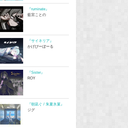
『ruminate』
藍宮ことの
『サイネリア』
かげぴーぼーる
『Sister』
ROY
『朝凪ぐ / 朱夏氷菓』
ジグ