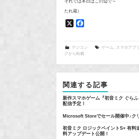
それでは本日はこの辺で～
たれ蔵）
X
F
a
c
e
デジコン
ゲーム
,
スマホアプ
グから転載
b
o
o
k
関連する記事
新作スマホゲーム『初音ミク ぐらふぃ
配信予定！
Microsoft Storeでセール開
初音ミク ロジックペイントS+ 有
料アップデート公開！