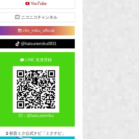
YouTube
ニコニコチャンネル
cfm_miku_official
@hatsunemiku0831
LINE 友達登録
ID：@hatsunemiku
初音ミク公式ナビ「ミクナビ」