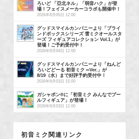
ろいど 「亞北ネル」「弱音ハク」が登
場！フェイスメーカーコラボも開催中！
2026年8月05日 12:00
グッドスマイルカンパニーより「ブライ
ンドボックスシリーズ 雪ミクオールスタ
ーズ フィギュアコレクション Vol.1」が
登場！ご予約受付中！
2026年8月04日 12:00
グッドスマイルカンパニーより「ねんど
ろいどどーる 初音ミク ∞Ver.」が
8/19（水）まで好評予約受付中！
2026年8月03日 15:00
ガシャポン®に「初音ミク みんなでプー
ルフィギュア」が登場！
2026年8月03日 12:00
初音ミク関連リンク