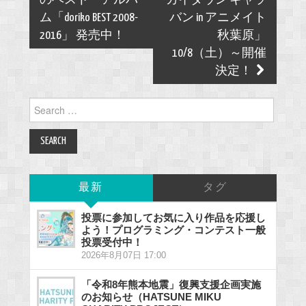
のベスト・アルバ
カイタウン キャラ
ム「doriko BEST 2008-
バン in アニメイト
2016」 発売中！
秋葉原」
10/8（土）～開催
決定！
Search
for:
最新
タグ
投票に参加してお気に入り作品を応援し
よう！プログラミング・コンテスト一般
投票受付中！
2026年8月07日 17:00
「令和8年熊本地震」復興支援企画実施
のお知らせ（HATSUNE MIKU