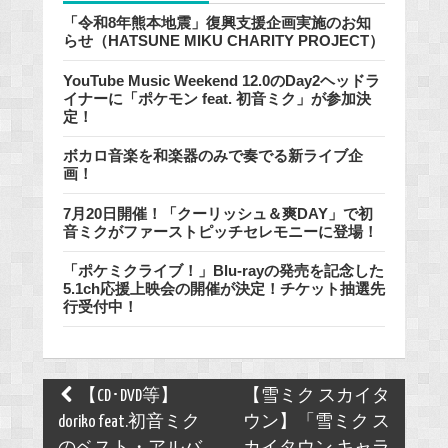
「令和8年熊本地震」復興支援企画実施のお知
らせ（HATSUNE MIKU CHARITY PROJECT）
YouTube Music Weekend 12.0のDay2ヘッドラ
イナーに「ポケモン feat. 初音ミク」が参加決
定！
ボカロ音楽を和楽器のみで奏でる新ライブ企
画！
7月20日開催！「クーリッシュ＆爽DAY」で初
音ミクがファーストピッチセレモニーに登場！
「ポケミクライブ！」Blu-rayの発売を記念した
5.1ch応援上映会の開催が決定！チケット抽選先
行受付中！
Post
【CD･DVD等】
【雪ミク スカイタ
navigation
doriko feat.初音ミク
ウン】「雪ミク ス