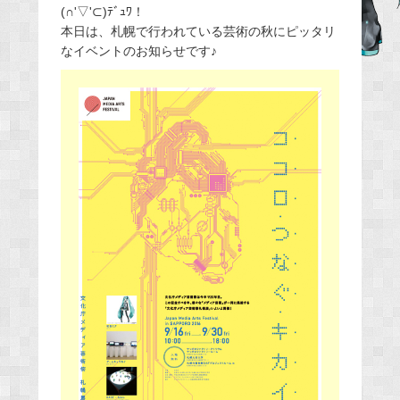
(∩'▽'⊂)ﾃﾞｭﾜ！
e
本日は、札幌で行われている芸術の秋にピッタリ
b
なイベントのお知らせです♪
o
o
k