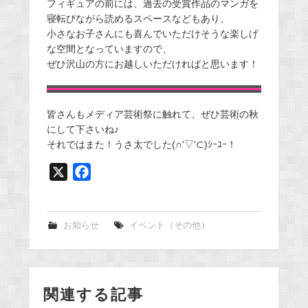
フィギュアの前には、過去の受賞作品のマンガを
寝転びながら読めるスペースなどもあり、
小さなお子さんにも喜んでいただけそうな楽しげ
な空間となっていますので、
ぜひ沢山の方にお越しいただければと思います！
皆さんもメディア芸術祭に触れて、ぜひ芸術の秋
にして下さいね♪
それではまた！うさ太でした(∩'▽'⊂)ｼｰﾕｰ！
X
F
a
c
e
お知らせ
イベント（その他）
b
o
o
関連する記事
k