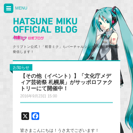
MENU
クリプトン公式！「初音ミク」らバーチャルシンガーの最新情報を
発信します！
お知らせ
【その他（イベント）】「文化庁メデ
ィア芸術祭 札幌展」がサッポロファク
トリーにて開催中！
2016年9月23日 15:00
X
F
a
皆さまこんにちは！うさ太でございます！
c