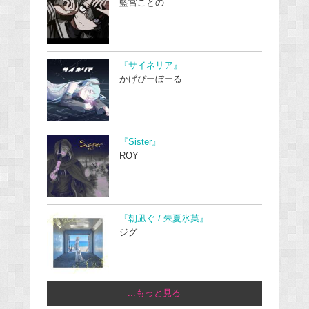
藍宮ことの
『サイネリア』
かげぴーぼーる
『Sister』
ROY
『朝凪ぐ / 朱夏氷菓』
ジグ
...もっと見る