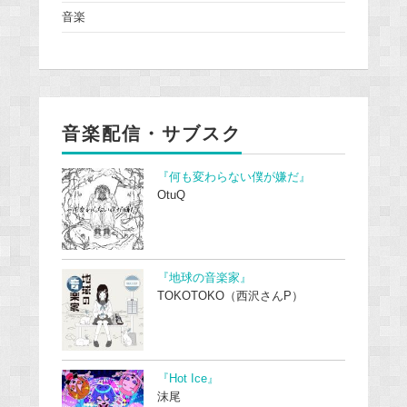
音楽
音楽配信・サブスク
『何も変わらない僕が嫌だ』
OtuQ
『地球の音楽家』
TOKOTOKO（西沢さんP）
『Hot Ice』
沫尾