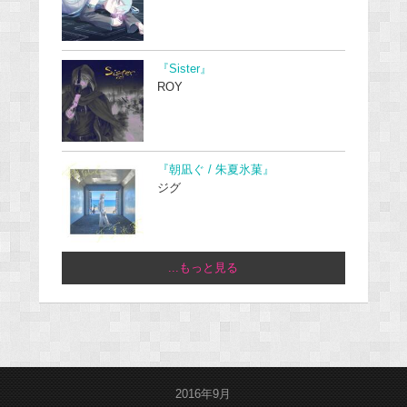
『Sister』
ROY
『朝凪ぐ / 朱夏氷菓』
ジグ
...もっと見る
2016年9月