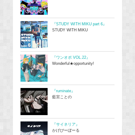
『STUDY WITH MIKU part 6』
STUDY WITH MIKU
『ワンオポ VOL.22』
Wonderful★opportunity!
『ruminate』
藍宮ことの
『サイネリア』
かげぴーぼーる