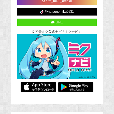
cfm_miku_official
@hatsunemiku0831
LINE
初音ミク公式ナビ「ミクナビ」