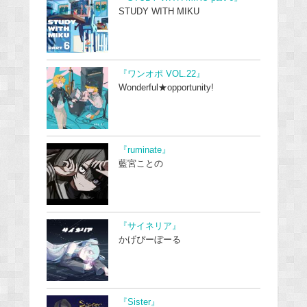
STUDY WITH MIKU
『ワンオポ VOL.22』
Wonderful★opportunity!
『ruminate』
藍宮ことの
『サイネリア』
かげぴーぼーる
『Sister』