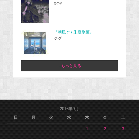
ROY
『朝凪ぐ / 朱夏氷菓』
ジグ
...もっと見る
2016年9月
日
月
火
水
木
金
土
1
2
3