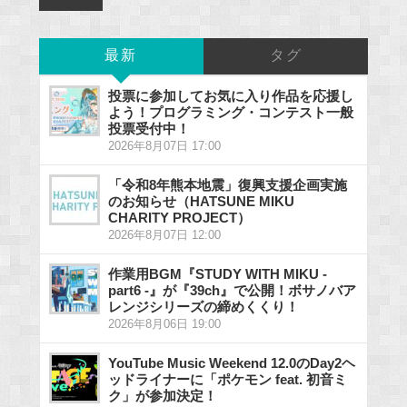
最新
タグ
投票に参加してお気に入り作品を応援し
よう！プログラミング・コンテスト一般
投票受付中！
2026年8月07日 17:00
「令和8年熊本地震」復興支援企画実施
のお知らせ（HATSUNE MIKU
CHARITY PROJECT）
2026年8月07日 12:00
作業用BGM『STUDY WITH MIKU -
part6 -』が『39ch』で公開！ボサノバア
レンジシリーズの締めくくり！
2026年8月06日 19:00
YouTube Music Weekend 12.0のDay2ヘ
ッドライナーに「ポケモン feat. 初音ミ
ク」が参加決定！