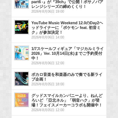
part6 -』が『39ch』で公開！ボサノバア
レンジシリーズの締めくくり！
2026年8月06日 19:00
YouTube Music Weekend 12.0のDay2ヘ
ッドライナーに「ポケモン feat. 初音ミ
ク」が参加決定！
2026年8月06日 14:00
1/7スケールフィギュア「マジカルミライ
2026」Ver. 10月14日(水)までご予約受付
中！
2026年8月06日 12:00
ボカロ音楽を和楽器のみで奏でる新ライ
ブ企画！
2026年8月05日 18:00
グッドスマイルカンパニーより、ねんど
ろいど 「亞北ネル」「弱音ハク」が登
場！フェイスメーカーコラボも開催中！
2026年8月05日 12:00