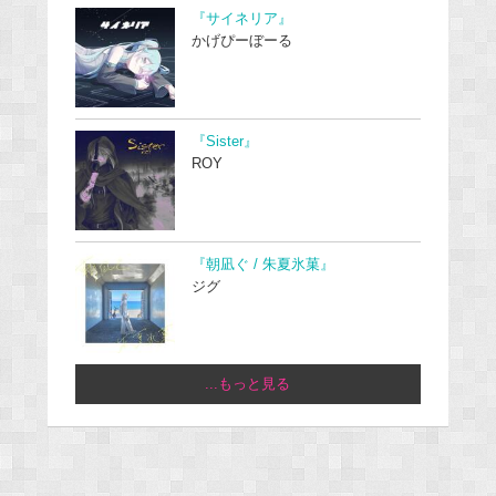
『サイネリア』
かげぴーぼーる
『Sister』
ROY
『朝凪ぐ / 朱夏氷菓』
ジグ
...もっと見る