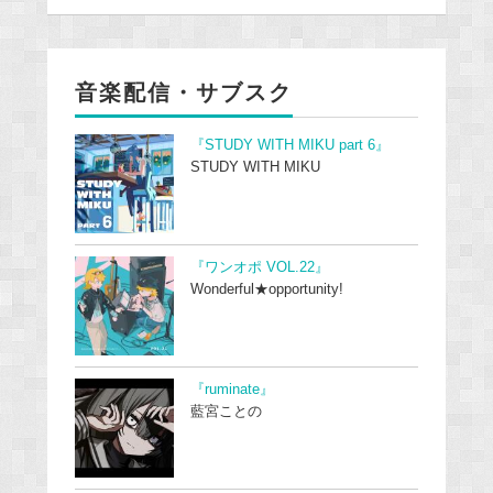
音楽配信・サブスク
『STUDY WITH MIKU part 6』
STUDY WITH MIKU
『ワンオポ VOL.22』
Wonderful★opportunity!
『ruminate』
藍宮ことの