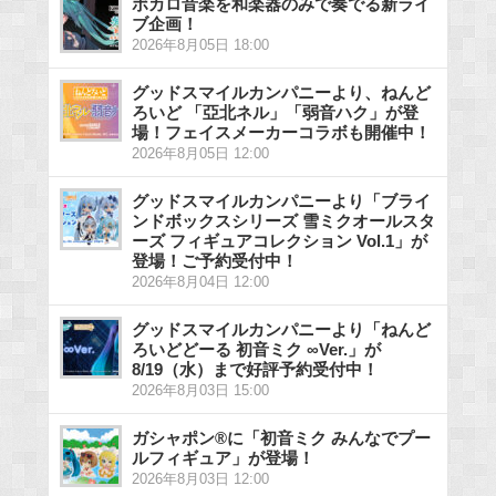
ボカロ音楽を和楽器のみで奏でる新ライ
ブ企画！
2026年8月05日 18:00
グッドスマイルカンパニーより、ねんど
ろいど 「亞北ネル」「弱音ハク」が登
場！フェイスメーカーコラボも開催中！
2026年8月05日 12:00
グッドスマイルカンパニーより「ブライ
ンドボックスシリーズ 雪ミクオールスタ
ーズ フィギュアコレクション Vol.1」が
登場！ご予約受付中！
2026年8月04日 12:00
グッドスマイルカンパニーより「ねんど
ろいどどーる 初音ミク ∞Ver.」が
8/19（水）まで好評予約受付中！
2026年8月03日 15:00
ガシャポン®に「初音ミク みんなでプー
ルフィギュア」が登場！
2026年8月03日 12:00