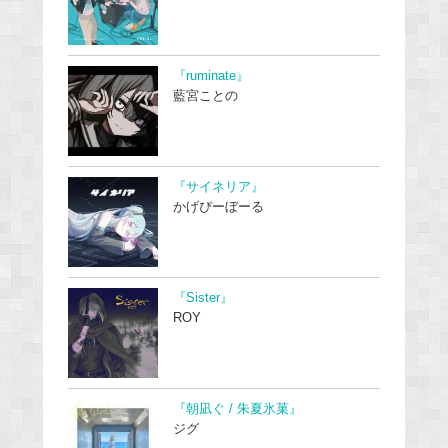
『ruminate』
藍宮ことの
『サイネリア』
かげぴーぼーる
『Sister』
ROY
『朝凪ぐ / 朱夏氷菓』
ジグ