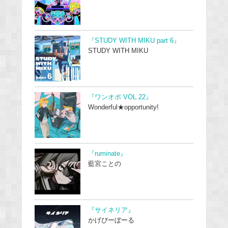
『STUDY WITH MIKU part 6』
STUDY WITH MIKU
『ワンオポ VOL.22』
Wonderful★opportunity!
『ruminate』
藍宮ことの
『サイネリア』
かげぴーぼーる