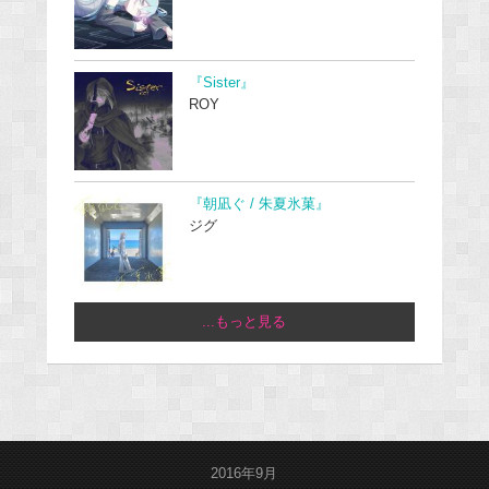
『Sister』
ROY
『朝凪ぐ / 朱夏氷菓』
ジグ
...もっと見る
2016年9月