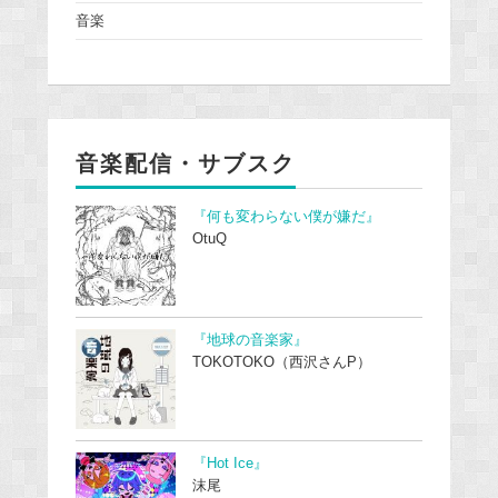
音楽
音楽配信・サブスク
『何も変わらない僕が嫌だ』
OtuQ
『地球の音楽家』
TOKOTOKO（西沢さんP）
『Hot Ice』
沫尾