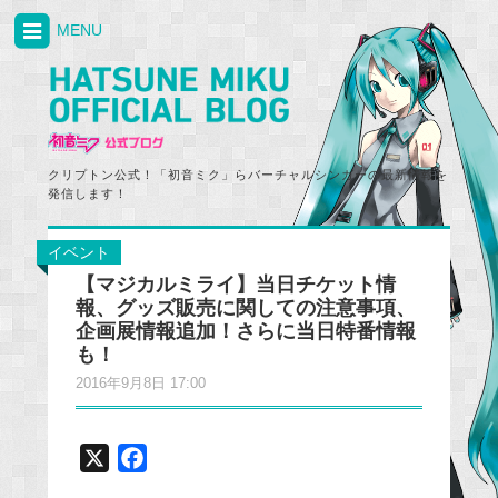
MENU
クリプトン公式！「初音ミク」らバーチャルシンガーの最新情報を
発信します！
イベント
【マジカルミライ】当日チケット情
報、グッズ販売に関しての注意事項、
企画展情報追加！さらに当日特番情報
も！
2016年9月8日 17:00
X
F
a