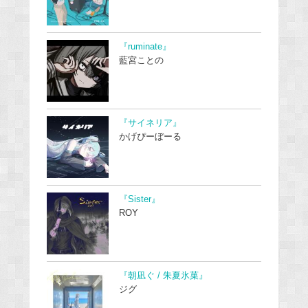
『ruminate』
藍宮ことの
『サイネリア』
かげぴーぼーる
『Sister』
ROY
『朝凪ぐ / 朱夏氷菓』
ジグ