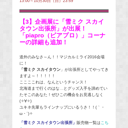
13:00～10月30日（日）23:59
【3】企画展に「雪ミク スカイ
タウン出張所」が出展！
「piapro（ピアプロ）」コーナ
ーの詳細も追加！
道外のみなさ～ん！！マジカルミライ2016会場
に！
「雪ミク スカイタウン
」が出張所としてやってき
ますよ～！！！！！
ここここれは、なんというチャンス！
北海道まで行くのはな…とグッズ入手を諦めてい
たそこのあなた！ぜひこの機会をお見逃しなく
(✧∀✧)
ユキネ先輩もラインナップにいるうさ！！(｀・
ω・´)✧
「雪ミク スカイタウン出張所」
販売物一覧は
こち