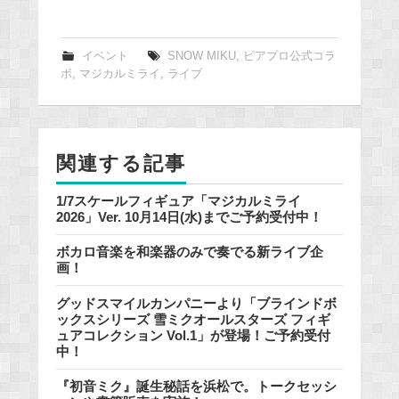
a
c
e
イベント
SNOW MIKU
,
ピアプロ公式コラ
ボ
,
マジカルミライ
,
ライブ
b
o
o
k
関連する記事
1/7スケールフィギュア「マジカルミライ
2026」Ver. 10月14日(水)までご予約受付中！
ボカロ音楽を和楽器のみで奏でる新ライブ企
画！
グッドスマイルカンパニーより「ブラインドボ
ックスシリーズ 雪ミクオールスターズ フィギ
ュアコレクション Vol.1」が登場！ご予約受付
中！
『初音ミク』誕生秘話を浜松で。トークセッシ