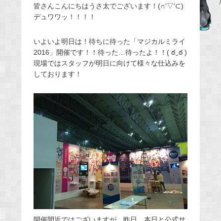
皆さんこんにちはうさ太でございます！(∩'▽'⊂)
c
デュワワッ！！！！
e
b
いよいよ明日は！待ちに待った「マジカルミライ
o
2016」開催です！！待った…待ったよ！！( ఠ‿ఠ )
o
現場ではスタッフが明日に向けて様々な仕込みを
k
しております！
開催間近ではございますが、昨日、本日と公式サ