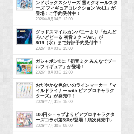
ンドボックスシリーズ 雪ミクオールスタ
ーズ フィギュアコレクション Vol.1」が
登場！ご予約受付中！
2026年8月04日 12:00
グッドスマイルカンパニーより「ねんど
ろいどどーる 初音ミク ∞Ver.」が
8/19（水）まで好評予約受付中！
2026年8月03日 15:00
ガシャポン®に「初音ミク みんなでプー
ルフィギュア」が登場！
2026年8月03日 12:00
おだやかな色合いのラインマーカー『マ
イルドライナー with ピアプロキャラク
ターズ』が発売中！
2026年7月31日 15:00
100円ショップよりピアプロキャラクタ
ーズコラボ第5弾が登場！順次発売中♪
2026年7月30日 09:00