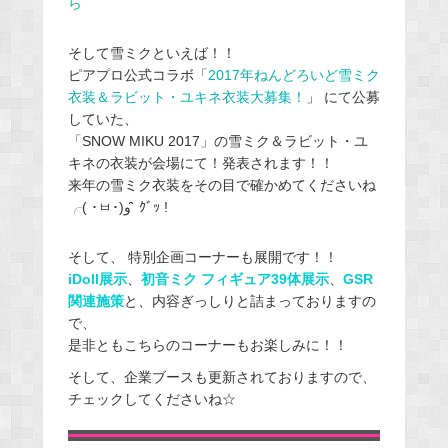
ら
そして雪ミクといえば！！
ピアプロ公式コラボ「
2017年ねんどろいど雪ミク
衣装＆ラビット・ユキネ衣装大募集！
」 にて公募
していた、
「SNOW MIKU 2017」の雪ミク＆ラビット・ユ
キネの衣装が会場にて！発表されます！！
来年の雪ミク衣装をその目で確かめてくださいね
╭( ･ㅂ･)و ̑̑ ｸﾞｯ !
そして、 特別企画コーナーも展開です！！
iDoll展示
、
初音ミク フィギュア39体展示
、
GSR
関連施策
と、内容ぎっしりと詰まっておりますの
で、
是非ともこちらのコーナーもお楽しみに！！
そして、企業ブースも更新されておりますので、
チェックしてくださいね☆