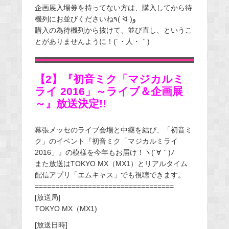
企画展入場券を持ってない方は、購入してから待
機列にお並びくださいね٩( ᐛ )و
購入の為待機列から抜けて、並び直し、というこ
とがありませんように！(´・人・｀)
【2】『初音ミク「マジカルミ
ライ 2016」～ライブ＆企画展
～』放送決定!!
幕張メッセのライブ会場と中継を結び、「初音ミ
ク」のイベント『初音ミク「マジカルミライ
2016」』の模様を今年もお届け！ヽ(´∀｀)ﾉ
また放送はTOKYO MX（MX1）とリアルタイム
配信アプリ「エムキャス」でも視聴できます。
==================================
[放送局]
TOKYO MX（MX1)
[放送日時]