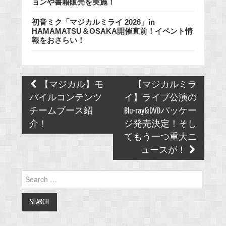
ョンや書籍販売を実施！
初音ミク「マジカルミライ 2026」in
HAMAMATSU＆OSAKA開催直前！イベント情
報をおさらい！
Post
【マジカル】モ
【マジカルミラ
navigation
バイルコンテンツ
イ】ライブ公演の
チームブース紹
Blu-ray&DVDパッケー
介！
ジ発売決定！そし
てもう一つ重大ニ
ュースが！
Search
for: