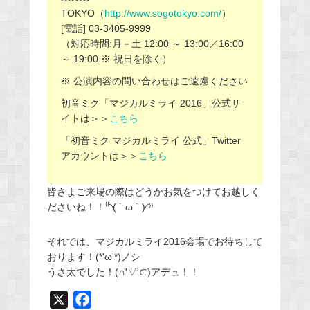
TOKYO（
http://www.sogotokyo.com/
）
[電話] 03-3405-9999
（対応時間:月－土 12:00 ～ 13:00／16:00
～ 19:00 ※ 祝日を除く）
※ 公演内容の問い合わせはご遠慮ください
初音ミク「マジカルミライ 2016」公式サ
イトは＞＞
こちら
「初音ミク マジカルミライ 公式」Twitter
アカウントは＞＞
こちら
皆さまご来場の際はどうかお気をつけてお越しく
ださいね！！⁽⁽◝( ˙ ω ˙ )◜⁾⁾
それでは、マジカルミライ2016会場でお待ちして
おります！(*'ω'*)ノシ
うさ太でした！(∩'▽'⊂)アデュ！！
X
F