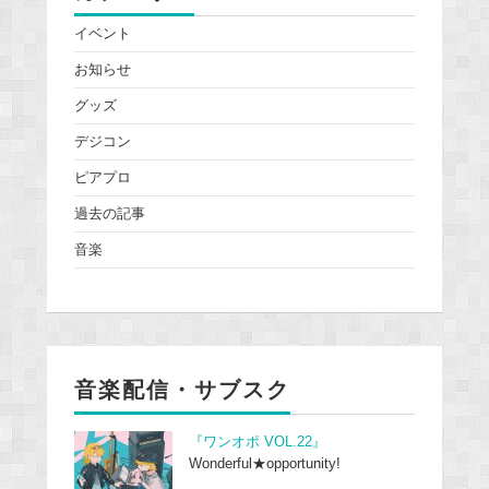
イベント
お知らせ
グッズ
デジコン
ピアプロ
過去の記事
音楽
音楽配信・サブスク
『ワンオポ VOL.22』
Wonderful★opportunity!