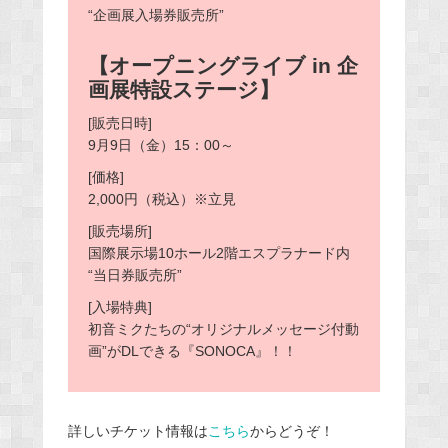
“企画展入場券販売所”
【オープニングライブ in 企
画展特設ステージ】
[販売日時]
9月9日（金）15：00～
[価格]
2,000円（税込）※立見
[販売場所]
国際展示場10ホール2階エスプラナード内
“当日券販売所”
[入場特典]
初音ミクたちの“オリジナルメッセージ付動
画”がDLできる『SONOCA』！！
詳しいチケット情報は
こちら
からどうぞ！