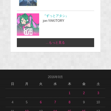
『ずっとアタシ』
jon-YAKITORY
...もっと見る
2016年9月
日
月
火
水
木
金
土
1
2
3
4
5
6
7
8
9
10