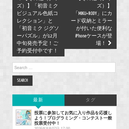
navigation
ズ）】「初音ミク
ズ）】
ビジュアル色紙コ
「MIKU×RODY」にカ
レクション」と
ード収納とミラー
「初音ミク ジグソ
が付いた便利な
ーパズル」が12月
iPhoneケースが登
中旬発売予定！ご
場！
予約受付中です！
Search
for:
最新
タグ
投票に参加してお気に入り作品を応援し
よう！プログラミング・コンテスト一般
投票受付中！
2026年8月07日 17:00