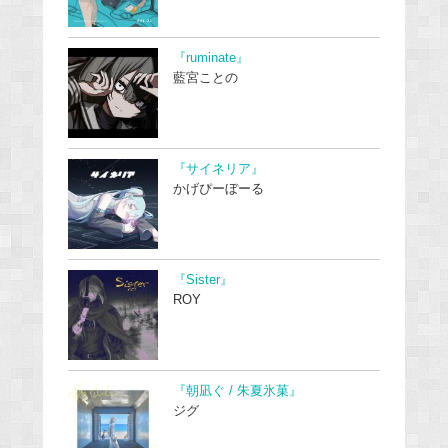
『ruminate』
藍宮ことの
『サイネリア』
かげぴーぼーる
『Sister』
ROY
『朝凪ぐ / 朱夏氷菓』
ジグ