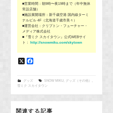
■営業時間：朝9時〜夜19時まで（年中無休
常設店舗）
■施設展開場所：新千歳空港 国内線ターミ
ナルビル 4F（北海道千歳市美々）
■運営会社：クリプトン・フューチャー・
メディア株式会社
■『雪ミク スカイタウン』公式WEBサイ
ト：
http://snowmiku.com/skytown
X
F
a
c
e
グッズ
SNOW MIKU
,
グッズ（その他）
,
雪ミク スカイタウン
b
o
o
k
関連する記事