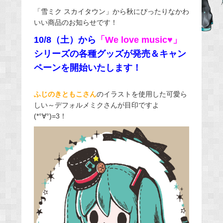
e
「雪ミク スカイタウン」から秋にぴったりなかわ
いい商品のお知らせです！
b
o
10/8（土）から
「We love music♥」
o
シリーズの各種グッズが発売＆キャン
k
ペーンを開始いたします！
ふじのきともこさん
のイラストを使用した可愛ら
しい～デフォルメミクさんが目印ですよ
(*°∀°)=3！