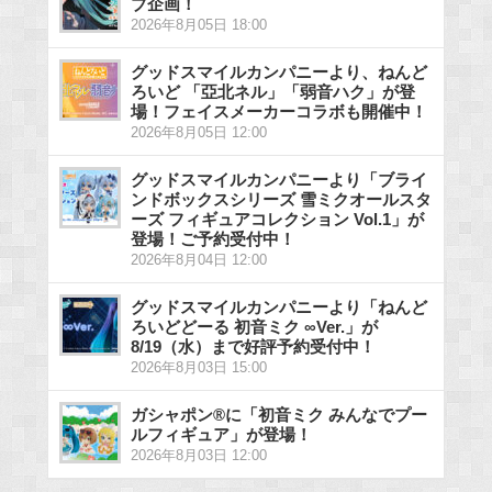
ブ企画！
2026年8月05日 18:00
グッドスマイルカンパニーより、ねんど
ろいど 「亞北ネル」「弱音ハク」が登
場！フェイスメーカーコラボも開催中！
2026年8月05日 12:00
グッドスマイルカンパニーより「ブライ
ンドボックスシリーズ 雪ミクオールスタ
ーズ フィギュアコレクション Vol.1」が
登場！ご予約受付中！
2026年8月04日 12:00
グッドスマイルカンパニーより「ねんど
ろいどどーる 初音ミク ∞Ver.」が
8/19（水）まで好評予約受付中！
2026年8月03日 15:00
ガシャポン®に「初音ミク みんなでプー
ルフィギュア」が登場！
2026年8月03日 12:00