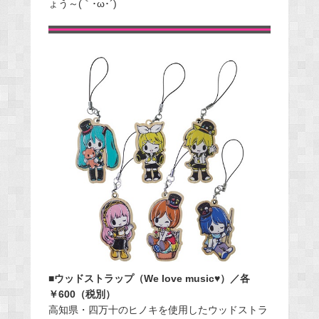
ょう～(｀･ω･´)ゞ
■ウッドストラップ（We love music♥）／各
￥600（税別）
高知県・四万十のヒノキを使用したウッドストラ