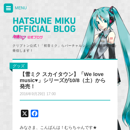
MENU
クリプトン公式！「初音ミク」らバーチャルシンガーの最新情報を
発信します！
グッズ
【雪ミク スカイタウン】「We love
music♥」シリーズが10/8（土）から
発売！
2016年9月29日 17:00
X
F
a
みなさま、こんばんは！むらちゃんです★
c