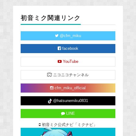
初音ミク関連リンク
@cfm_miku
facebook
YouTube
ニコニコチャンネル
cfm_miku_official
@hatsunemiku0831
LINE
初音ミク公式ナビ「ミクナビ」