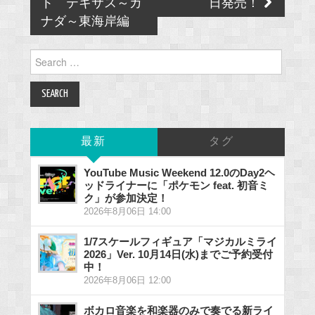
ト テキサス～カ
日発売！
ナダ～東海岸編
Search
for:
最新
タグ
YouTube Music Weekend 12.0のDay2ヘ
ッドライナーに「ポケモン feat. 初音ミ
ク」が参加決定！
2026年8月06日 14:00
1/7スケールフィギュア「マジカルミライ
2026」Ver. 10月14日(水)までご予約受付
中！
2026年8月06日 12:00
ボカロ音楽を和楽器のみで奏でる新ライ