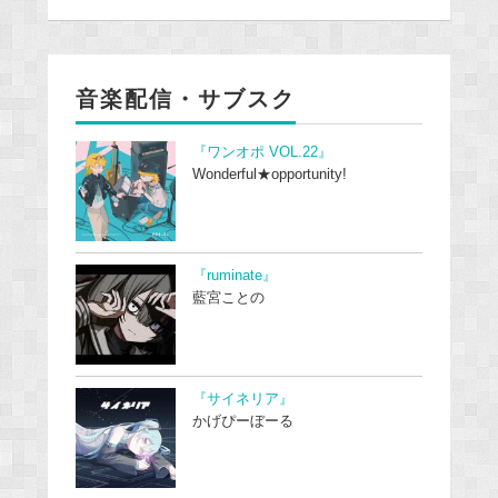
音楽配信・サブスク
『ワンオポ VOL.22』
Wonderful★opportunity!
『ruminate』
藍宮ことの
『サイネリア』
かげぴーぼーる