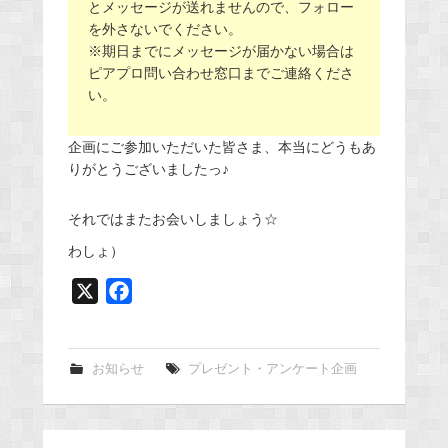
とメッセージが送れませんので、フォロー
を外さないでください。
※期日までにメッセージが届かない場合は
ピアプロ問い合わせ窓口までご連絡くださ
い。
企画にご参加いただいた皆さま、本当にどうもあ
りがとうございましたっ♪
それではまたお会いしましょう☆
わしょ）
X
F
a
c
e
お知らせ
プレゼント・アンケート企画
b
o
o