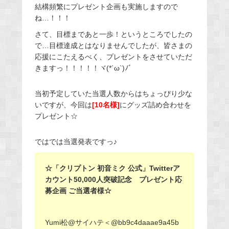
結構頻繁にプレゼント企画も実施しますので
ね…！！！
さて、目標まであと一歩！というところでしたの
で…目標達成とはなりませんでしたが、皆さまの
応援にこたえるべく、プレゼントをさせていただ
きますっ！！！！！ヾ(*´ω`)ﾉﾞ
当初予定していた当選人数からはちょっぴり少な
いですが、今回は
[10名様]
にグッズ詰め合わせを
プレゼント☆
ではでは当選発表ですっ♪
☆「クリプトン 初音ミク 公式」Twitterア
カウント50,000人突破記念 プレゼント応
募企画 ご当選者様☆
Yumi松@サイハテ＜@bb9c4daaae9a45b