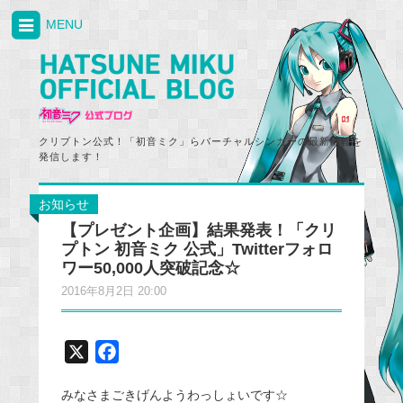
MENU
クリプトン公式！「初音ミク」らバーチャルシンガーの最新情報を
発信します！
お知らせ
【プレゼント企画】結果発表！「クリ
プトン 初音ミク 公式」Twitterフォロ
ワー50,000人突破記念☆
2016年8月2日 20:00
X
F
a
みなさまごきげんようわっしょいです☆
c