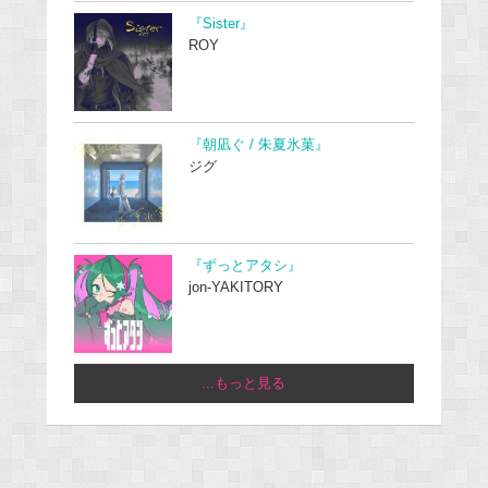
『Sister』
ROY
『朝凪ぐ / 朱夏氷菓』
ジグ
『ずっとアタシ』
jon-YAKITORY
...もっと見る