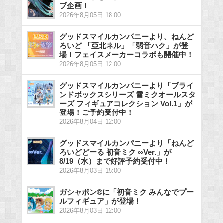
ブ企画！
2026年8月05日 18:00
グッドスマイルカンパニーより、ねんど
ろいど 「亞北ネル」「弱音ハク」が登
場！フェイスメーカーコラボも開催中！
2026年8月05日 12:00
グッドスマイルカンパニーより「ブライ
ンドボックスシリーズ 雪ミクオールスタ
ーズ フィギュアコレクション Vol.1」が
登場！ご予約受付中！
2026年8月04日 12:00
グッドスマイルカンパニーより「ねんど
ろいどどーる 初音ミク ∞Ver.」が
8/19（水）まで好評予約受付中！
2026年8月03日 15:00
ガシャポン®に「初音ミク みんなでプー
ルフィギュア」が登場！
2026年8月03日 12:00