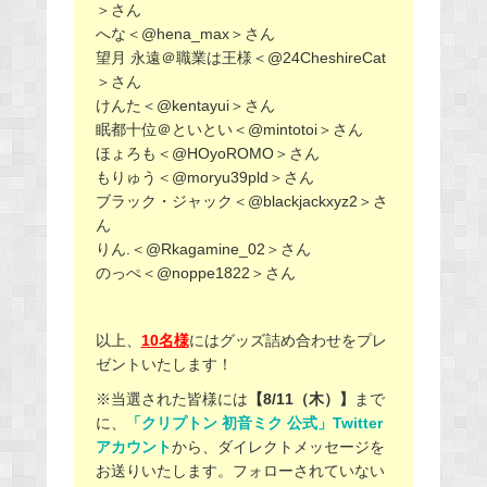
＞さん
へな＜@hena_max＞さん
望月 永遠＠職業は王様＜@24CheshireCat
＞さん
けんた＜@kentayui＞さん
眠都十位＠といとい＜@mintotoi＞さん
ほょろも＜@HOyoROMO＞さん
もりゅう＜@moryu39pld＞さん
ブラック・ジャック＜@blackjackxyz2＞さ
ん
りん.＜@Rkagamine_02＞さん
のっぺ＜@noppe1822＞さん
以上、
10名様
にはグッズ詰め合わせをプレ
ゼントいたします！
※当選された皆様には
【8/11（木）】
まで
に、
「クリプトン 初音ミク 公式」Twitter
アカウント
から、ダイレクトメッセージを
お送りいたします。フォローされていない