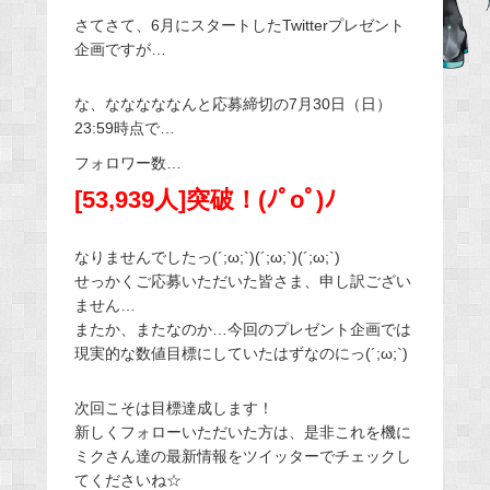
e
さてさて、6月にスタートしたTwitterプレゼント
企画ですが…
b
o
な、なななななんと応募締切の7月30日（日）
o
23:59時点で…
k
フォロワー数…
[53,939人]突破！(ﾉﾟοﾟ)ﾉ
なりませんでしたっ(´;ω;`)(´;ω;`)(´;ω;`)
せっかくご応募いただいた皆さま、申し訳ござい
ません…
またか、またなのか…今回のプレゼント企画では
現実的な数値目標にしていたはずなのにっ(´;ω;`)
次回こそは目標達成します！
新しくフォローいただいた方は、是非これを機に
ミクさん達の最新情報をツイッターでチェックし
てくださいね☆