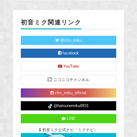
初音ミク関連リンク
@cfm_miku
facebook
YouTube
ニコニコチャンネル
cfm_miku_official
@hatsunemiku0831
LINE
初音ミク公式ナビ「ミクナビ」