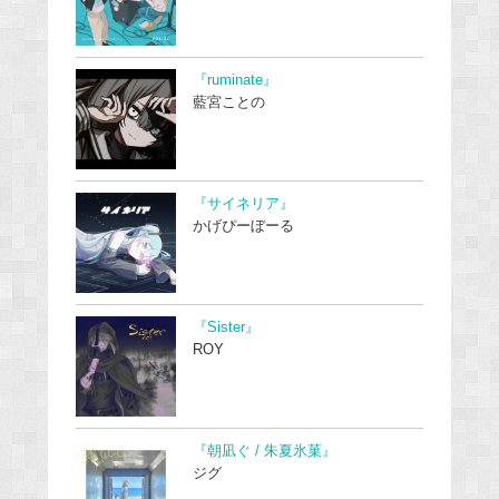
『ruminate』
藍宮ことの
『サイネリア』
かげぴーぼーる
『Sister』
ROY
『朝凪ぐ / 朱夏氷菓』
ジグ