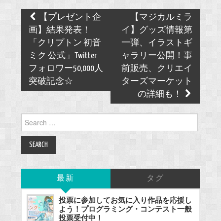
Post
【プレゼント企
【マジカルミラ
navigation
画】結果発表！
イ】グッズ情報第
「クリプトン 初音
一弾、イラストギ
ミク 公式」Twitter
ャラリー公開！事
フォロワー50,000人
前販売、クリエイ
突破記念☆
ターズマーケット
の詳細も！
Search
for:
最新
タグ
投票に参加してお気に入り作品を応援し
よう！プログラミング・コンテスト一般
投票受付中！