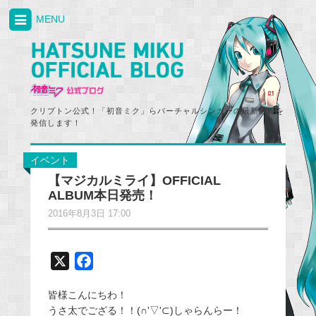
MENU
クリプトン公式！「初音ミク」らバーチャルシンガーの最新情報を
発信します！
イベント
【マジカルミライ】OFFICIAL
ALBUM本日発売！
2016年8月3日 17:00
X
F
a
皆様こんにちわ！
c
うさ太でござる！！(∩'▽'⊂)しゃらんらー！
e