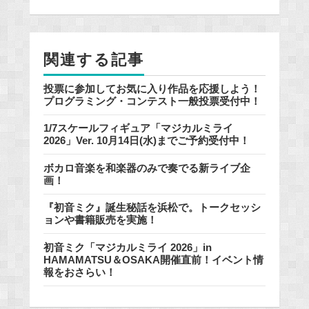
o
o
k
関連する記事
投票に参加してお気に入り作品を応援しよう！
プログラミング・コンテスト一般投票受付中！
1/7スケールフィギュア「マジカルミライ
2026」Ver. 10月14日(水)までご予約受付中！
ボカロ音楽を和楽器のみで奏でる新ライブ企
画！
『初音ミク』誕生秘話を浜松で。トークセッシ
ョンや書籍販売を実施！
初音ミク「マジカルミライ 2026」in
HAMAMATSU＆OSAKA開催直前！イベント情
報をおさらい！