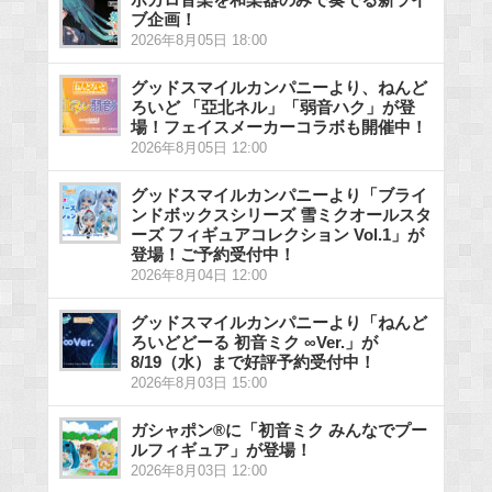
ブ企画！
2026年8月05日 18:00
グッドスマイルカンパニーより、ねんど
ろいど 「亞北ネル」「弱音ハク」が登
場！フェイスメーカーコラボも開催中！
2026年8月05日 12:00
グッドスマイルカンパニーより「ブライ
ンドボックスシリーズ 雪ミクオールスタ
ーズ フィギュアコレクション Vol.1」が
登場！ご予約受付中！
2026年8月04日 12:00
グッドスマイルカンパニーより「ねんど
ろいどどーる 初音ミク ∞Ver.」が
8/19（水）まで好評予約受付中！
2026年8月03日 15:00
ガシャポン®に「初音ミク みんなでプー
ルフィギュア」が登場！
2026年8月03日 12:00