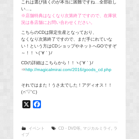
これは選び抜くのが本当に困難ですね…全部欲し
い…。
※店舗特典はなくなり次第終了ですので、在庫状
況は各店舗にお問い合わせください。
こちらのCDは限定生産となっており、
なくなり次第終了ですので、まだ手にれていな
い！という方はCDショップやネットへGOですぞ
～！！ヽ(´∀｀)ﾉ
CDの詳細はこちらから！！ヽ(´∀｀)ﾉ
⇒
http://magicalmirai.com/2016/goods_cd.php
それではまた！うさ太でした！アディオス！！
(∩'▽'⊂)
X
F
a
c
e
イベント
CD・DVD等
,
マジカルミライ
,
ラ
イブ
b