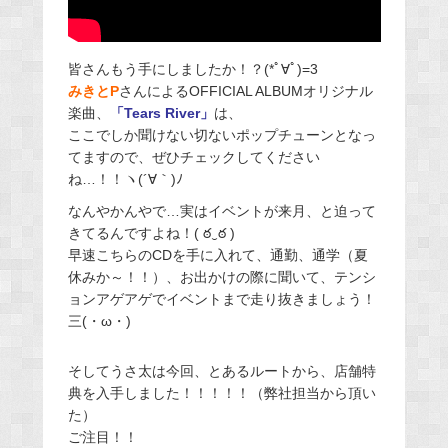
皆さんもう手にしましたか！？(*ﾟ∀ﾟ)=3
みきとP
さんによるOFFICIAL ALBUMオリジナル
楽曲、
「Tears River」
は、
ここでしか聞けない切ないポップチューンとなっ
てますので、ぜひチェックしてください
ね…！！ヽ(´∀｀)ﾉ
なんやかんやで…実はイベントが来月、と迫って
きてるんですよね！( ఠ‿ఠ )
早速こちらのCDを手に入れて、通勤、通学（夏
休みか～！！）、お出かけの際に聞いて、テンシ
ョンアゲアゲでイベントまで走り抜きましょう！
三(・ω・)
そしてうさ太は今回、とあるルートから、店舗特
典を入手しました！！！！！（弊社担当から頂い
た）
ご注目！！