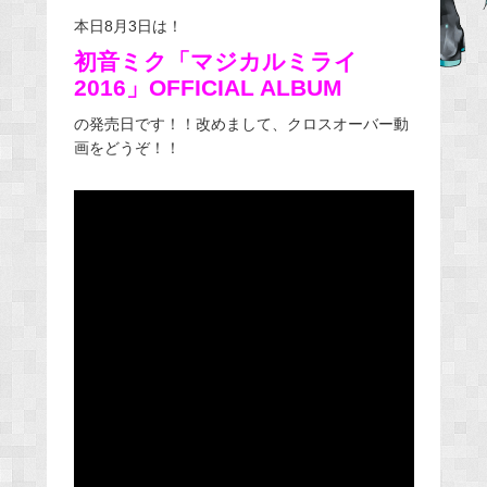
本日8月3日は！
b
o
初音ミク「マジカルミライ
2016」OFFICIAL ALBUM
o
k
の発売日です！！改めまして、クロスオーバー動
画をどうぞ！！