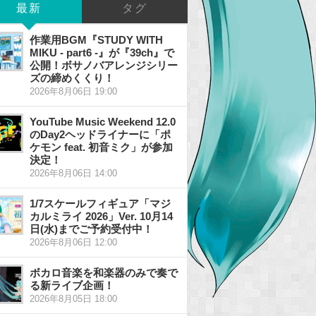
最新
タグ
作業用BGM『STUDY WITH
MIKU - part6 -』が『39ch』で
公開！ボサノバアレンジシリー
ズの締めくくり！
2026年8月06日 19:00
YouTube Music Weekend 12.0
のDay2ヘッドライナーに「ポ
ケモン feat. 初音ミク」が参加
決定！
2026年8月06日 14:00
1/7スケールフィギュア「マジ
カルミライ 2026」Ver. 10月14
日(水)までご予約受付中！
2026年8月06日 12:00
ボカロ音楽を和楽器のみで奏で
る新ライブ企画！
2026年8月05日 18:00