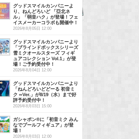
グッドスマイルカンパニーよ
り、ねんどろいど 「亞北ネ
ル」「弱音ハク」が登場！フェ
イスメーカーコラボも開催中！
2026年8月05日 12:00
グッドスマイルカンパニーより
「ブラインドボックスシリーズ
雪ミクオールスターズ フィギ
ュアコレクション Vol.1」が登
場！ご予約受付中！
2026年8月04日 12:00
グッドスマイルカンパニーより
「ねんどろいどどーる 初音ミ
ク ∞Ver.」が8/19（水）まで好
評予約受付中！
2026年8月03日 15:00
ガシャポン®に「初音ミク みん
なでプールフィギュア」が登
場！
2026年8月03日 12:00