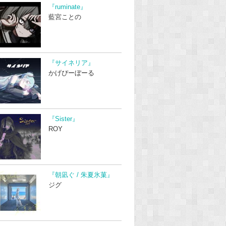
『ruminate』
藍宮ことの
『サイネリア』
かげぴーぼーる
『Sister』
ROY
『朝凪ぐ / 朱夏氷菓』
ジグ