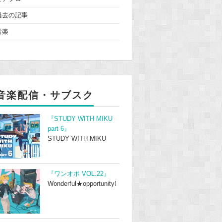
過去の記事
音楽
音楽配信・サブスク
『STUDY WITH MIKU
part 6』
STUDY WITH MIKU
『ワンオポ VOL.22』
Wonderful★opportunity!