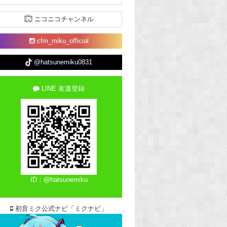
ニコニコチャンネル
cfm_miku_official
@hatsunemiku0831
LINE 友達登録
ID：@hatsunemiku
初音ミク公式ナビ「ミクナビ」