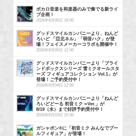
ボカロ音楽を和楽器のみで奏でる新ライ
ブ企画！
2026年8月05日 18:00
グッドスマイルカンパニーより、ねんど
ろいど 「亞北ネル」「弱音ハク」が登
場！フェイスメーカーコラボも開催中！
2026年8月05日 12:00
グッドスマイルカンパニーより「ブライ
ンドボックスシリーズ 雪ミクオールスタ
ーズ フィギュアコレクション Vol.1」が
登場！ご予約受付中！
2026年8月04日 12:00
グッドスマイルカンパニーより「ねんど
ろいどどーる 初音ミク ∞Ver.」が
8/19（水）まで好評予約受付中！
2026年8月03日 15:00
ガシャポン®に「初音ミク みんなでプー
ルフィギュア」が登場！