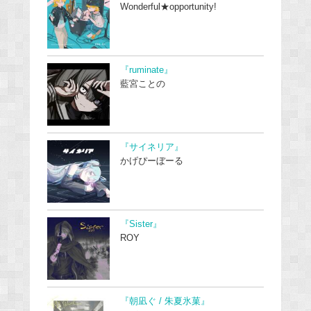
Wonderful★opportunity!
『ruminate』
藍宮ことの
『サイネリア』
かげぴーぼーる
『Sister』
ROY
『朝凪ぐ / 朱夏氷菓』