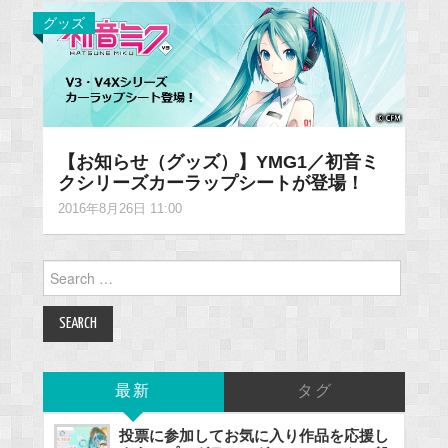
グッズ
【お知らせ（グッズ）】YMG1／初音ミ
クシリーズカーラップシートが登場！
2016年8月26日 11:00
Search
for:
最新
タグ
投票に参加してお気に入り作品を応援し