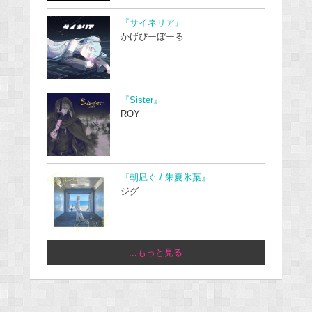
『サイネリア』
かげぴーぼーる
『Sister』
ROY
『朝凪ぐ / 朱夏氷菓』
ジグ
...もっと見る