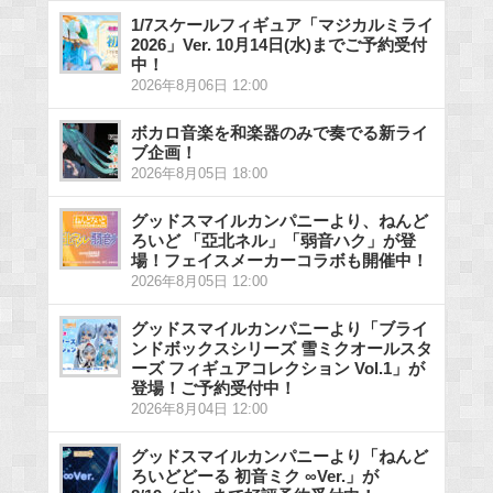
1/7スケールフィギュア「マジカルミライ
2026」Ver. 10月14日(水)までご予約受付
中！
2026年8月06日 12:00
ボカロ音楽を和楽器のみで奏でる新ライ
ブ企画！
2026年8月05日 18:00
グッドスマイルカンパニーより、ねんど
ろいど 「亞北ネル」「弱音ハク」が登
場！フェイスメーカーコラボも開催中！
2026年8月05日 12:00
グッドスマイルカンパニーより「ブライ
ンドボックスシリーズ 雪ミクオールスタ
ーズ フィギュアコレクション Vol.1」が
登場！ご予約受付中！
2026年8月04日 12:00
グッドスマイルカンパニーより「ねんど
ろいどどーる 初音ミク ∞Ver.」が