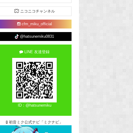
ニコニコチャンネル
cfm_miku_official
@hatsunemiku0831
LINE 友達登録
ID：@hatsunemiku
初音ミク公式ナビ「ミクナビ」