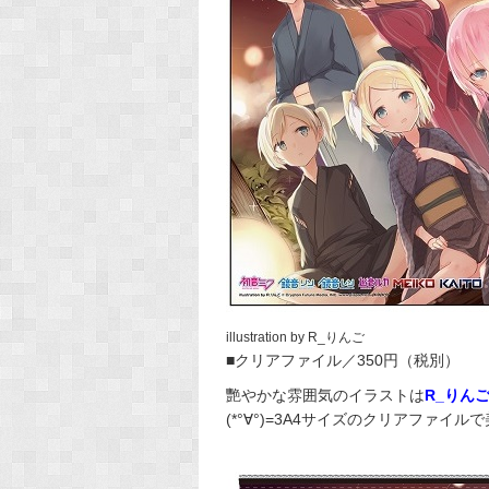
illustration by R_りんご
■クリアファイル／350円（税別）
艷やかな雰囲気のイラストは
R_りん
(*°∀°)=3A4サイズのクリアファ