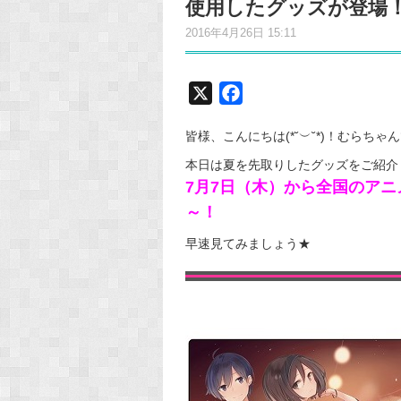
使用したグッズが登場
2016年4月26日 15:11
X
F
a
皆様、こんにちは(*˘︶˘*)！むらちゃ
c
e
本日は夏を先取りしたグッズをご紹介し
7月7日（木）から全国のア
b
o
～！
o
早速見てみましょう★
k