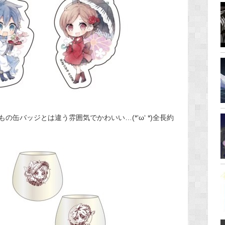
缶バッジとは違う雰囲気でかわいい…(*‘ω‘ *)全長約