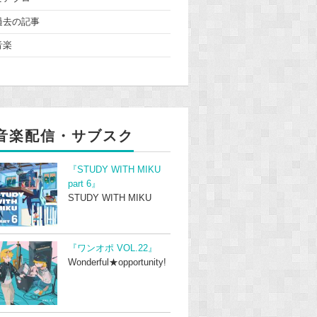
過去の記事
音楽
音楽配信・サブスク
『STUDY WITH MIKU
part 6』
STUDY WITH MIKU
『ワンオポ VOL.22』
Wonderful★opportunity!