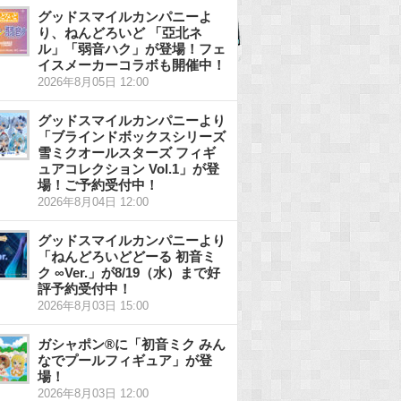
グッドスマイルカンパニーよ
り、ねんどろいど 「亞北ネ
ル」「弱音ハク」が登場！フェ
イスメーカーコラボも開催中！
2026年8月05日 12:00
グッドスマイルカンパニーより
「ブラインドボックスシリーズ
雪ミクオールスターズ フィギ
ュアコレクション Vol.1」が登
場！ご予約受付中！
2026年8月04日 12:00
グッドスマイルカンパニーより
「ねんどろいどどーる 初音ミ
ク ∞Ver.」が8/19（水）まで好
評予約受付中！
2026年8月03日 15:00
ガシャポン®に「初音ミク みん
なでプールフィギュア」が登
場！
2026年8月03日 12:00