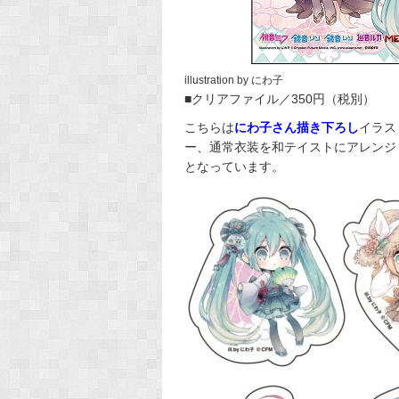
illustration by にわ子
■クリアファイル／350円（税別）
こちらは
にわ子さん描き下ろし
イラス
ー、通常衣装を和テイストにアレンジ
となっています。