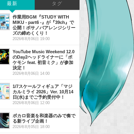
最新
タグ
作業用BGM『STUDY WITH
MIKU - part6 -』が『39ch』で
公開！ボサノバアレンジシリー
ズの締めくくり！
2026年8月06日 19:00
YouTube Music Weekend 12.0
のDay2ヘッドライナーに「ポ
ケモン feat. 初音ミク」が参加
決定！
2026年8月06日 14:00
1/7スケールフィギュア「マジ
カルミライ 2026」Ver. 10月14
日(水)までご予約受付中！
2026年8月06日 12:00
ボカロ音楽を和楽器のみで奏で
る新ライブ企画！
2026年8月05日 18:00