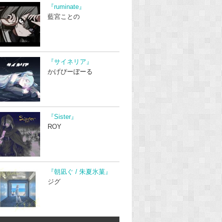
『ruminate』
藍宮ことの
『サイネリア』
かげぴーぼーる
『Sister』
ROY
『朝凪ぐ / 朱夏氷菓』
ジグ